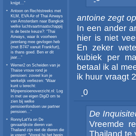
knijpt…
”
Antoon
on
Rechtstreeks met
antoine
zegt o
KLM, EVA Air of Thai Airways
van Amsterdam naar Bangkok
In een ander ar
welke luchtvaartmaatschappij
is de beste keuze?
: “
Thai
hier is niet ve
Airways, waar ik voorheen
jarenlang mee gevlogen heb
En zeker wete
(met B747 vanuit Frankfurt),
is thans goed. Ben er dit
kubiek per ma
jaar…
”
betaal ik al m
Werner2
on
Scheiden van je
Thaise vrouw rond je
ik huur vraagt 
pensioen: zoveel kun je
werkelijk verliezen
: “
Waar
kunt u terecht:
0
Mijnpensioenoverzicht.nl: Log
in met uw eigen DigiD om te
zien bij welke
pensioenfondsen uw partner
De Inquisite
pensioen…
”
RonnyLatYa
on
De
Vreemde rea
gevaarlijkste dieren van
Thailand zijn niet de dieren die
Thailand te 
je vreest
: “
Vooral bij het begin