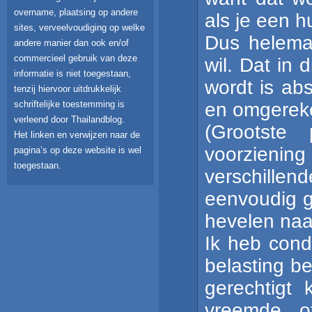
overname, plaatsing op andere
als je een h
sites, verveelvoudiging op welke
Dus helemaa
andere manier dan ook en/of
commercieel gebruik van deze
wil. Dat in 
informatie is niet toegestaan,
wordt is abs
tenzij hiervoor uitdrukkelijk
en omgereke
schriftelijke toestemming is
verleend door Thailandblog.
(Grootste
Het linken en verwijzen naar de
voorzieni
pagina’s op deze website is wel
toegestaan.
verschill
eenvoudig g
hevelen naar
Ik heb cond
belasting b
gerechtigt
vreemde o