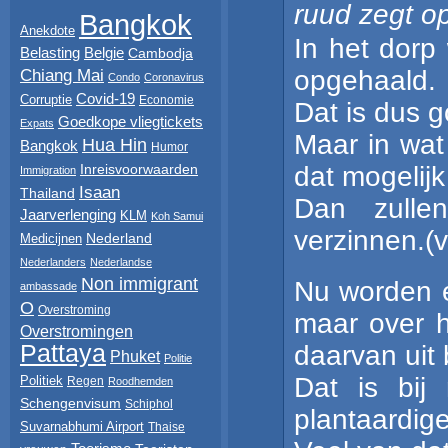
ruud
zegt o
Bangkok
Anekdote
In het dorp
Belasting
Belgie
Cambodja
opgehaald.
Chiang Mai
Condo
Coronavirus
Covid-19
Corruptie
Economie
Dat is dus 
Goedkope vliegtickets
Expats
Maar in wat
Hua Hin
Bangkok
Humor
dat mogelijk 
Inreisvoorwaarden
Immigration
Isaan
Thailand
Dan zull
Jaarverlenging
KLM
Koh Samui
verzinnen.(
Nederland
Medicijnen
Nederlanders
Nederlandse
Non immigrant
Nu worden e
ambassade
O
Overstroming
maar over h
Overstromingen
daarvan uit 
Pattaya
Phuket
Politie
Dat is bij
Politiek
Regen
Roodhemden
Schengenvisum
Schiphol
plantaardige
Suvarnabhumi Airport
Thaise