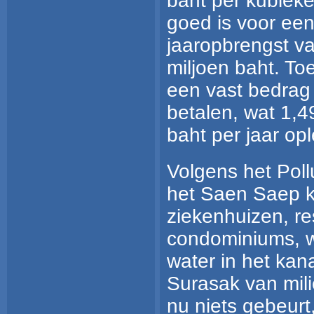
baht per kubieke
goed is voor ee
jaaropbrengst v
miljoen baht. To
een vast bedrag
betalen, wat 1,4
baht per jaar opl
Volgens het Poll
het Saen Saep k
ziekenhuizen, re
condominiums, w
water in het kana
Surasak van milie
nu niets gebeurt,