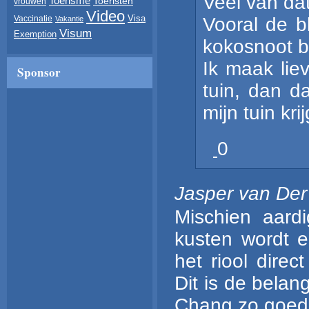
Veel van dat
Toerisme
Toeristen
vrouwen
Video
Visa
Vooral de 
Vaccinatie
Vakantie
Visum
Exemption
kokosnoot 
Ik maak lie
Sponsor
tuin, dan d
mijn tuin krij
0
Jasper van Der
Mischien aard
kusten wordt e
het riool direc
Dit is de belan
Chang zo goed 