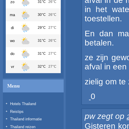
afval in de r
zo
31°C
26°C
in het wate
ma
30°C
26°C
toestellen.
di
29°C
27°C
En dan maa
betalen.
wo
31°C
26°C
do
31°C
27°C
ze zijn gew
afval in een
vr
32°C
27°C
zielig om te 
Menu
0
Hotels Thailand
Reistips
pw
zegt op
Thailand informatie
Gisteren ko
Thailand reizen