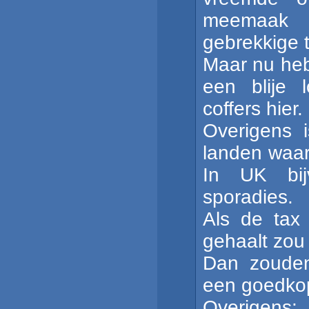
meemaak a
gebrekkige tr
Maar nu heb
een blije 
coffers hier.
Overigens 
landen waar 
In UK bij
sporadies.
Als de tax 
gehaalt zou
Dan zouden
een goedkop
Overigens: