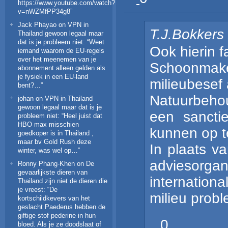
https://www.youtube.com/watch?
v=nWZMfPP34g8
”
Jack Phayao
on
VPN in
T.J.Bokkers
Thailand gewoon legaal maar
dat is je probleem niet
: “
Weet
Ook hierin f
iemand waarom de EU-regels
over het meenemen van je
Schoonmak
abonnement alleen gelden als
je fysiek in een EU-land
milieubesef 
bent?…
”
Natuurbehou
johan
on
VPN in Thailand
gewoon legaal maar dat is je
een sancti
probleem niet
: “
Heel juist dat
HBO max misschien
kunnen op t
goedkoper is in Thailand ,
maar bv Gold Rush deze
In plaats v
winter, was wel op…
”
adviesorgan
Ronny Phang-Khen
on
De
gevaarlijkste dieren van
internation
Thailand zijn niet de dieren die
je vreest
: “
De
milieu prob
kortschildkevers van het
geslacht Paederus hebben de
giftige stof pederine in hun
0
bloed. Als je ze doodslaat of