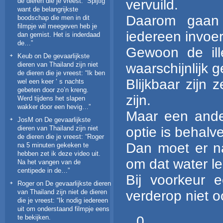
vervuild.
de dieren die je vreest
: “
Spijtig
want de belangrijkste
Daarom gaan 
boodschap die men in dit
filmpje wil meegeven heb je
iedereen invoe
dan gemist. Het is inderdaad
de…
”
Gewoon de ill
Keub
on
De gevaarlijkste
waarschijnlijk 
dieren van Thailand zijn niet
de dieren die je vreest
: “
Ik ben
Blijkbaar zijn
wel een keer ‘ s nachts
gebeten door zo’n kreng.
zijn.
Werd tijdens het slapen
wakker door een hevig…
”
Maar een ander
JosM
on
De gevaarlijkste
optie is behalv
dieren van Thailand zijn niet
de dieren die je vreest
: “
Roger
Dan moet er nat
na 5 minuten gekeken te
hebben zet ik deze video uit.
om dat water le
Na het vangen van de
centipede in de…
”
Bij voorkeur 
Roger
on
De gevaarlijkste dieren
verderop niet o
van Thailand zijn niet de dieren
die je vreest
: “
Ik nodig iedereen
uit om onderstaand filmpje eens
te bekijken.
0