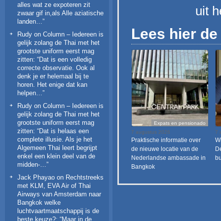
alles wat ze expoteren zit
uit 
zwaar gif in,als Alle aziatische
landen…
”
Lees hier de 
Rudy
on
Column – Iedereen is
gelijk zolang de Thai met het
grootste uniform eerst mag
zitten
: “
Dat is een volledig
correcte observatie. Ook al
denk je er helemaal bij te
horen. Het enige dat kan
helpen…
”
Rudy
on
Column – Iedereen is
gelijk zolang de Thai met het
grootste uniform eerst mag
Expats en pensionado
zitten
: “
Dat is helaas een
7 augustus 2026
7 
complete illusie. Als je het
Praktische informatie over
Wi
Algemeen Thai leert begrijpt
de nieuwe locatie van de
De
enkel een klein deel van de
Nederlandse ambassade in
bu
midden-…
”
Bangkok
Jack Phayao
on
Rechtstreeks
met KLM, EVA Air of Thai
Airways van Amsterdam naar
Bangkok welke
luchtvaartmaatschappij is de
beste keuze?
: “
Maar in de