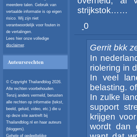
overheid, al
meerdere talen. Gebruik van
strijkstok……
vertaalde informatie is op eigen
risico. Wij zijn niet
0
verantwoordelijk voor fouten in
de vertalingen.
Lees hier onze volledige
Gerrit bkk
z
disclaimer
.
In nederlan
Auteursrechten
riolering in
In veel la
© Copyright Thailandblog 2026.
belasting. o
Alle rechten voorbehouden.
In zulke lan
Tenzij anders vermeld, berusten
alle rechten op informatie (tekst,
support st
beeld, geluid, video, etc.) die u
krijgen voo
op deze site aantreft bij
Thailandblog.nl en haar auteurs
wordt dan g
(bloggers).
want dat wo
Gehele of gedeeltelijke