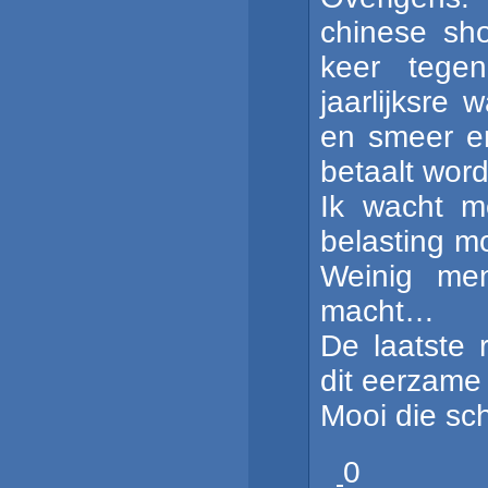
chinese sho
keer tegen
jaarlijksre 
en smeer en
betaalt wor
Ik wacht m
belasting m
Weinig me
macht…
De laatste 
dit eerzame
Mooi die sc
0