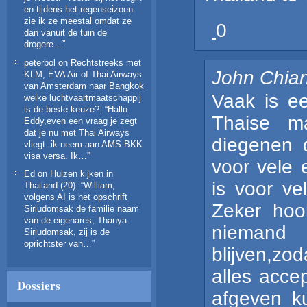
en tijdens het regenseizoen
zie ik ze meestal omdat ze
0
dan vanuit de tuin de
drogere…
”
peterbol
on
Rechtstreeks met
John Chian
KLM, EVA Air of Thai Airways
van Amsterdam naar Bangkok
Vaak is ee
welke luchtvaartmaatschappij
is de beste keuze?
: “
Hallo
Thaise m
Eddy,even een vraag je zegt
dat je nu met Thai Airways
diegenen 
vliegt. ik neem aan AMS-BKK
visa versa. Ik…
”
voor vele 
Ed
on
Huizen kijken in
is voor vel
Thailand (20)
: “
William,
volgens AI is het opschrift
Zeker hoo
Siriudomsak de familie naam
van de eigenares, Thanya
niemand 
Siriudomsak, zij is de
oprichtster van…
”
blijven,zod
alles acce
Dossiers
afgeven k