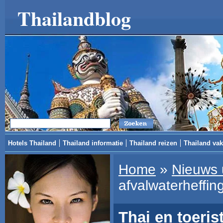
Thailandblog
Hotels Thailand
Thailand informatie
Thailand reizen
Thailand vak
Home
»
Nieuws 
afvalwaterheffin
Thai en toeri