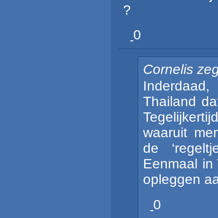
?
0
Cornelis
zeg
Inderdaad, 
Thailand da
Tegelijkerti
waaruit men
de ‘regelt
Eenmaal in 
opleggen aa
0