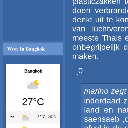
plasticzakken
doen verbrand
denkt uit te k
van luchtvero
meeste Thais er
onbegrijpelijk 
Weer In Bangkok
maken.
0
Bangkok
marino
zegt
27°C
inderdaad z
land en nat
saensaeb ,d
za
32°C
26°C