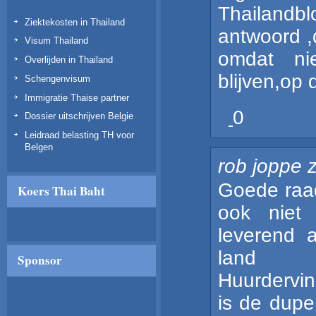
Thailandbl
Ziektekosten in Thailand
antwoord ,d
Visum Thailand
omdat ni
Overlijden in Thailand
blijven,op
Schengenvisum
Immigratie Thaise partner
0
Dossier uitschrijven Belgie
Leidraad belasting TH voor
Belgen
rob joppe
Goede raa
Koers Thai Baht
ook niet
leverend 
land
Sponsor
Huurdervin
is de dupe