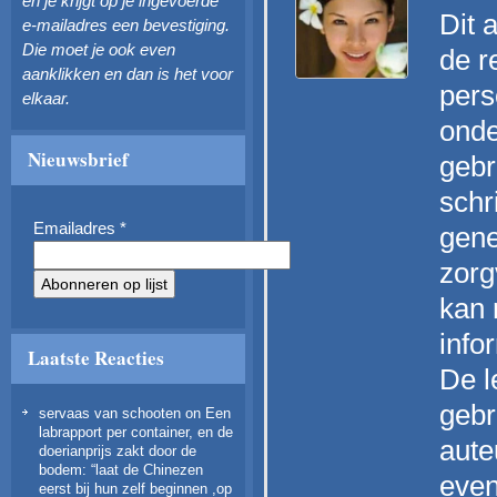
en je krijgt op je ingevoerde
Dit 
e-mailadres een bevestiging.
Die moet je ook even
de r
aanklikken en dan is het voor
pers
elkaar.
onde
Nieuwsbrief
gebr
schr
Emailadres
*
gene
zorg
kan 
info
Laatste Reacties
De l
gebr
servaas van schooten
on
Een
labrapport per container, en de
aute
doerianprijs zakt door de
bodem
: “
laat de Chinezen
even
eerst bij hun zelf beginnen ,op