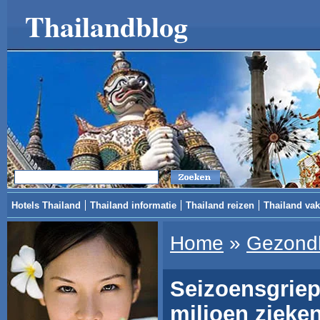
Thailandblog
Hotels Thailand
Thailand informatie
Thailand reizen
Thailand vak
Home
»
Gezond
Seizoensgriep 
miljoen zieke