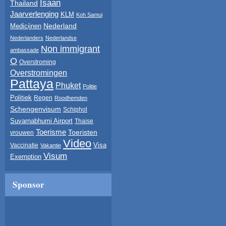
Isaan
Thailand
Jaarverlenging
KLM
Koh Samui
Nederland
Medicijnen
Nederlanders
Nederlandse
Non immigrant
ambassade
O
Overstroming
Overstromingen
Pattaya
Phuket
Politie
Politiek
Regen
Roodhemden
Schengenvisum
Schiphol
Suvarnabhumi Airport
Thaise
Toerisme
Toeristen
vrouwen
Video
Visa
Vaccinatie
Vakantie
Visum
Exemption
Sponsor