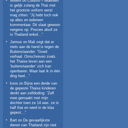
Willem
on
Column – Iedereen
is gelijk zolang de Thai met
het grootste uniform eerst
mag zitten
: “
Jij hebt toch ook
op alles en iedereen
kommentaar. Dit slaat gewoon
nergens op. Precies alsof ze
in Thailand enkel…
”
Jannus
on
Mali zegt dat er
niets aan de hand is tegen de
Buitenstaander
: “
Goed
verhaal. Omschreven zoals
het Thaise leven aan een
‘buitenstaander’ zich kan
openbaren. Maar laat ik in één
ding heel…
”
koos
on
Bijna een derde van
de gepeste Thaise kinderen
denkt aan zelfdoding
: “
Zelf
mee gemaakt met mijn
dochter toen ze 14 was. ze is
half thai en werd in de klas
gepest…
”
Bart
on
De gevaarlijkste
dieren van Thailand zijn niet