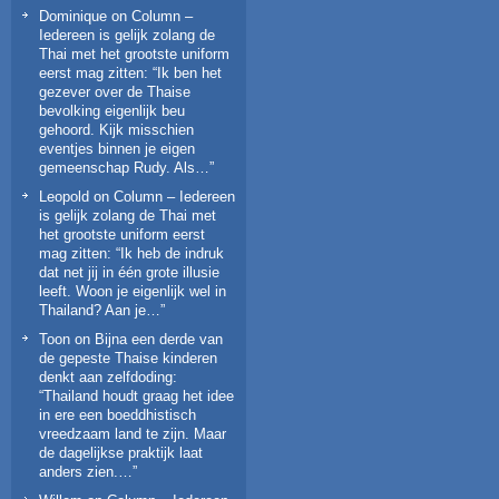
Dominique
on
Column –
Iedereen is gelijk zolang de
Thai met het grootste uniform
eerst mag zitten
: “
Ik ben het
gezever over de Thaise
bevolking eigenlijk beu
gehoord. Kijk misschien
eventjes binnen je eigen
gemeenschap Rudy. Als…
”
Leopold
on
Column – Iedereen
is gelijk zolang de Thai met
het grootste uniform eerst
mag zitten
: “
Ik heb de indruk
dat net jij in één grote illusie
leeft. Woon je eigenlijk wel in
Thailand? Aan je…
”
Toon
on
Bijna een derde van
de gepeste Thaise kinderen
denkt aan zelfdoding
:
“
Thailand houdt graag het idee
in ere een boeddhistisch
vreedzaam land te zijn. Maar
de dagelijkse praktijk laat
anders zien.…
”