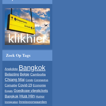
Zoek Op Tags
Bangkok
Anekdote
Belasting
Belgie
Cambodja
Chiang Mai
Condo
Coronavirus
Covid-19
Corruptie
Economie
Goedkope vliegtickets
Expats
Hua Hin
Bangkok
Humor
Inreisvoorwaarden
Immigration