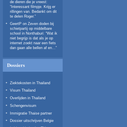
de dieren die je vreest
:
“
Interessant filmpje. Krijg er
rillingen van. Bedankt om dit
te delen Roger.
”
GeertP
on
Zeven doden bij
schietpartij op middelbare
school in Nonthaburi
: “
Wat ik
niet begrijp is dat als je op
internet zoekt naar een fiets
dan gaan alle bellen af en…
”
Dossiers
Ziektekosten in Thailand
Visum Thailand
Overlijden in Thailand
Schengenvisum
Immigratie Thaise partner
Dossier uitschrijven Belgie