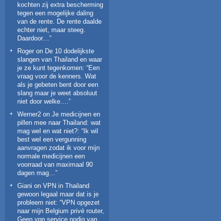
kochten zij extra bescherming
tegen een mogelijke daling
van de rente. De rente daalde
echter niet, maar steeg.
Daardoor…
”
Roger
on
De 10 dodelijkste
slangen van Thailand en waar
je ze kunt tegenkomen
: “
Een
vraag voor de kenners. Wat
als je gebeten bent door een
slang maar je weet absoluut
niet door welke.…
”
Werner2
on
Je medicijnen en
pillen mee naar Thailand: wat
mag wel en wat niet?
: “
Ik wil
best wel een vergunning
aanvragen zodat ik voor mijn
normale medicijnen een
voorraad van maximaal 90
dagen mag…
”
Giani
on
VPN in Thailand
gewoon legaal maar dat is je
probleem niet
: “
VPN opgezet
naar mijn Belgium privé router,
Geen vpn service nodig van