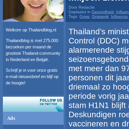
Door Redactie
Geplaatst in
Gezondheid
,
Influen
Tags:
Griep
,
Griepprik
,
Influenza
Thailand’s minis
Welkom op Thailandblog.nl
Control (DDC) m
Thailandblog is met 275.000
bezoeken per maand de
alarmerende stij
grootste Thailand-community
seizoensgebonde
in Nederland en België.
met meer dan 97
Schrijf je in voor onze gratis
personen dit jaar
e-mail nieuwsbrief en blijf op
de hoogte!
driemaal zo hoog
periode vorig ja
stam H1N1 blijf
Deskundigen roe
Ads
vaccineren en d