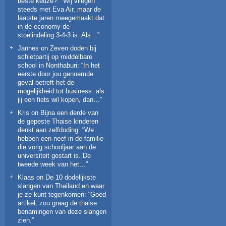
beste keuze?
: “
Wij vliegen
steeds met Eva Air, maar de
laatste jaren meegemaakt dat
in de economy de
stoelindeling 3-4-3 is. Als…
”
Jannes
on
Zeven doden bij
schietpartij op middelbare
school in Nonthaburi
: “
In het
eerste door jou genoemde
geval betreft het de
mogelijkheid tot business: als
jij een fiets wil kopen, dan…
”
Kris
on
Bijna een derde van
de gepeste Thaise kinderen
denkt aan zelfdoding
: “
We
hebben een neef in de familie
die vorig schooljaar aan de
universiteit gestart is. De
tweede week van het…
”
Klaas
on
De 10 dodelijkste
slangen van Thailand en waar
je ze kunt tegenkomen
: “
Goed
artikel, zou graag de thaise
benamingen van deze slangen
zien.
”