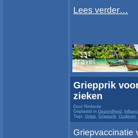
Lees verder…
Griepprik voor
zieken
Door Redactie
Geplaatst in
Gezondheid
,
Influen
Tags:
Griep
,
Griepprik
,
Ouderen
Griepvaccinatie 