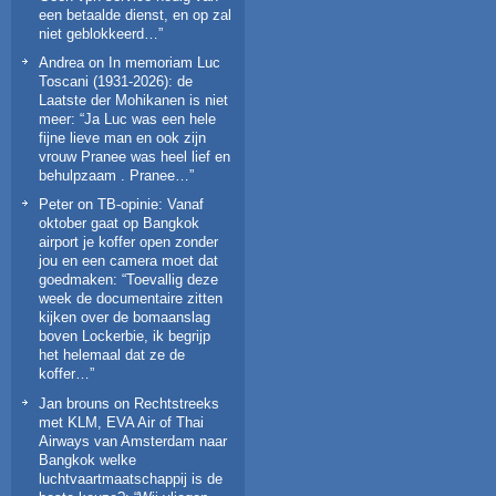
een betaalde dienst, en op zal
niet geblokkeerd…
”
Andrea
on
In memoriam Luc
Toscani (1931-2026): de
Laatste der Mohikanen is niet
meer
: “
Ja Luc was een hele
fijne lieve man en ook zijn
vrouw Pranee was heel lief en
behulpzaam . Pranee…
”
Peter
on
TB-opinie: Vanaf
oktober gaat op Bangkok
airport je koffer open zonder
jou en een camera moet dat
goedmaken
: “
Toevallig deze
week de documentaire zitten
kijken over de bomaanslag
boven Lockerbie, ik begrijp
het helemaal dat ze de
koffer…
”
Jan brouns
on
Rechtstreeks
met KLM, EVA Air of Thai
Airways van Amsterdam naar
Bangkok welke
luchtvaartmaatschappij is de