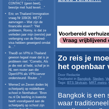
CONTACT (geen beet),
beestje met huid levert…
”
Eric
on
Thailand Immigration
vraag Nr 109/26: METV
aanvragen – Wat zijn de
financiële eisen?
: “
Het
probleem, Ronny, is dat ze
verleden jaar mijn (eerste) jaar
verlenging van de Retired-
visa hebben geweigerd omdat
ik…
”
TheoB
on
VPN in Thailand
Zo reis je mo
gewoon legaal maar dat is je
probleem niet
: “
Cornelis, Als
het openbaar 
je die niet al hebt, schaf je in
NL een router aan die
OpenVPN als VPN-server
Door Redactie
ondersteund. Router…
”
Geplaatst in
Bangkok
,
Steden
,
Ve
Tags:
BTS Skytrain
,
MRT metro
,
Werner2
on
Zeven doden bij
schietpartij op middelbare
school in Nonthaburi
: “
Bron
Bangkok is een s
nu.nl De leerling in kwestie
waar traditionee
heeft voorafgaand aan de
schietpartij op school zijn