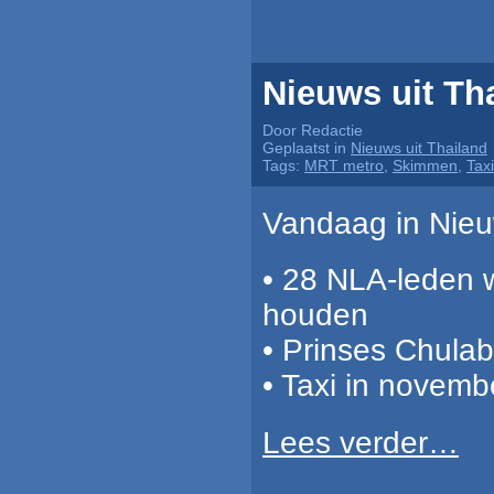
Nieuws uit Th
Door Redactie
Geplaatst in
Nieuws uit Thailand
Tags:
MRT metro
,
Skimmen
,
Taxi
Vandaag in Nieuw
• 28 NLA-leden w
houden
• Prinses Chulab
• Taxi in novemb
Lees verder…