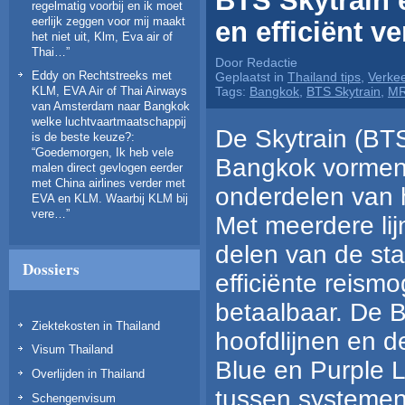
regelmatig voorbij en ik moet
eerlijk zeggen voor mij maakt
en efficiënt 
het niet uit, Klm, Eva air of
Thai…
”
Door Redactie
Eddy
on
Rechtstreeks met
Geplaatst in
Thailand tips
,
Verkee
KLM, EVA Air of Thai Airways
Tags:
Bangkok
,
BTS Skytrain
,
MR
van Amsterdam naar Bangkok
welke luchtvaartmaatschappij
De Skytrain (BT
is de beste keuze?
:
“
Goedemorgen, Ik heb vele
Bangkok vormen 
malen direct gevlogen eerder
met China airlines verder met
onderdelen van h
EVA en KLM. Waarbij KLM bij
vere…
”
Met meerdere li
delen van de sta
Dossiers
efficiënte reismo
betaalbaar. De 
Ziektekosten in Thailand
hoofdlijnen en d
Visum Thailand
Blue en Purple 
Overlijden in Thailand
tussen systemen 
Schengenvisum