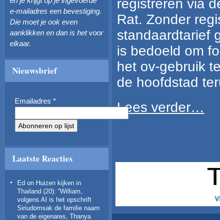
registreren via 
en je krijgt op je ingevoerde
e-mailadres een bevestiging.
Rat. Zonder regist
Die moet je ook even
standaardtarief g
aanklikken en dan is het voor
elkaar.
is bedoeld om fo
het ov-gebruik te
Nieuwsbrief
de hoofdstad ter
Emailadres
*
Lees verder…
Laatste Reacties
Ed
on
Huizen kijken in
Thailand (20)
: “
William,
volgens AI is het opschrift
Siriudomsak de familie naam
van de eigenares, Thanya