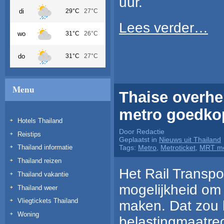
uur.
di
29°C
27°C
Lees verder…
wo
31°C
26°C
do
31°C
27°C
Menu
Thaise overhei
metro goedko
Hotels Thailand
Door Redactie
Reistips
Geplaatst in
Nieuws uit Thailand
Thailand informatie
Tags:
Metro
,
Metroticket
,
MRT me
Thailand reizen
Het Rail Transp
Thailand vakantie
mogelijkheid om 
Thailand weer
Vliegtickets Thailand
maken. Dat zou 
Woning
belastingmaatreg