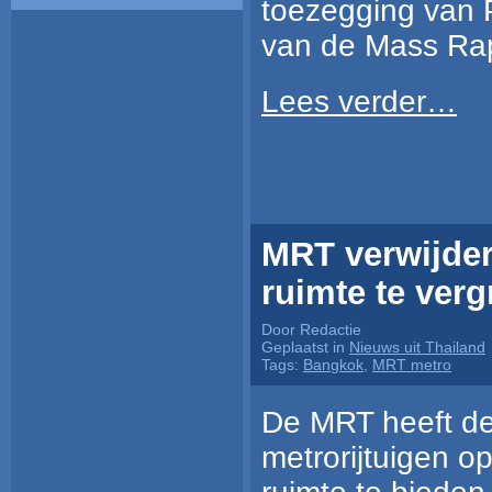
toezegging van 
van de Mass Rapi
Lees verder…
MRT verwijdert
ruimte te verg
Door Redactie
Geplaatst in
Nieuws uit Thailand
Tags:
Bangkok
,
MRT metro
De MRT heeft de
metrorijtuigen o