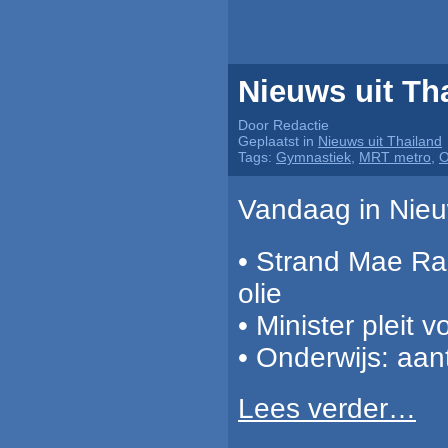
Nieuws uit Th
Door Redactie
Geplaatst in
Nieuws uit Thailand
Tags:
Gymnastiek
,
MRT metro
,
O
Vandaag in Nieuw
• Strand Mae Ra
olie
• Minister pleit 
• Onderwijs: aan
Lees verder…