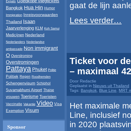
Goedkope vliegtickets
Expats
gaat de lijn aan
Hua Hin
Bangkok
Humor
Inreisvoorwaarden
Immigration
Lees verder…
Isaan
Thailand
Jaarverlenging
KLM
Koh Samui
Nederland
Medicijnen
Nederlanders
Nederlandse
Non immigrant
ambassade
O
Overstroming
Ticket voor d
Overstromingen
Pattaya
– maximaal 42
Phuket
Politie
Politiek
Regen
Roodhemden
Door Redactie
Schengenvisum
Schiphol
Geplaatst in
Nieuws uit Thailand
Suvarnabhumi Airport
Thaise
Tags:
Bangkok
,
Blue Line
,
MRT m
Toerisme
Toeristen
vrouwen
Video
Het maximale met
Visa
Vaccinatie
Vakantie
Visum
Exemption
Line, inclusief n
in 2020 plaatsvin
Sponsor