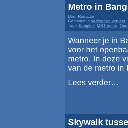
Metro in Bang
Door Redactie
Geplaatst in
Verkeer en vervoer
Tags:
Bangkok
,
MRT metro
,
Open
Wanneer je in Ba
voor het openbaa
metro. In deze v
van de metro in
Lees verder…
Skywalk tusse