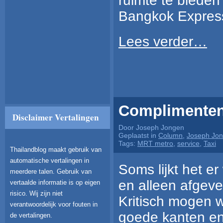
ruimte te bieden
Bangkok Express
Lees verder…
Complimente
Disclaimer Vertalingen
Door Joseph Jongen
Geplaatst in
Column
,
Joseph Jo
Tags:
MRT metro
,
service
,
Taxi
Thailandblog maakt gebruik van
automatische vertalingen in
Soms lijkt het er
meerdere talen. Gebruik van
en alleen afgeve
vertaalde informatie is op eigen
risico. Wij zijn niet
Kritisch mogen w
verantwoordelijk voor fouten in
goede kanten en 
de vertalingen.