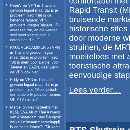
comfortabel met
PeterV
on
VPN in Thailand
Rapid Transit (M
gewoon legaal maar dat is je
probleem niet
: “
Het is de
bruisende markt
bekende ratrace: VPN
providers voegen ‘nieuwe’ IP-
historische sites
adressen toe, en die worden
snel weer vastgelegd in
door moderne win
databases die…
”
struinen, de MRT
PAUL VERCAMMEN
on
VPN
in Thailand gewoon legaal
moeiteloos met a
maar dat is je probleem niet
:
“
Dit is idem voor België, voor
toeristische attr
Telenet en DAZN, daar werkt
de VPN ook niet.
”
eenvoudige stapp
Eddy
on
VPN in Thailand
gewoon legaal maar dat is je
Lees verder…
probleem niet
: “
Moet je toch
een andere tv provider nemen.
Of IPTV nemen
”
Marcel
on
Rechtstreeks met
KLM, EVA Air of Thai Airways
van Amsterdam naar Bangkok
welke luchtvaartmaatschappij
is de beste keuze?
: “
Dit komt
BTS Skytrain 