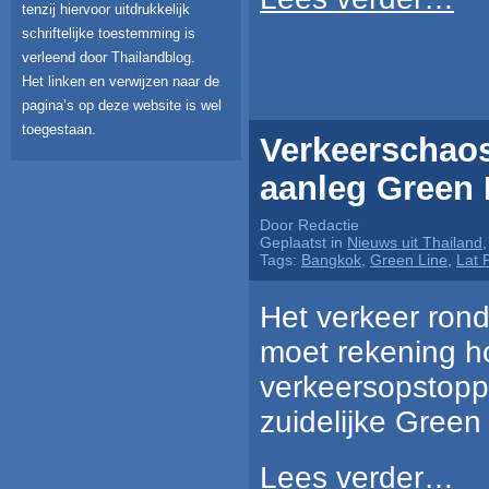
tenzij hiervoor uitdrukkelijk
schriftelijke toestemming is
verleend door Thailandblog.
Het linken en verwijzen naar de
pagina’s op deze website is wel
toegestaan.
Verkeerschaos
aanleg Green 
Door Redactie
Geplaatst in
Nieuws uit Thailand
Tags:
Bangkok
,
Green Line
,
Lat 
Het verkeer ron
moet rekening h
verkeersopstopp
zuidelijke Green
Lees verder…