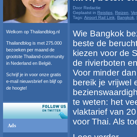
Door Redactie
Geplaatst in
Reistips
,
Reizen
,
Ve
Tags:
Airport Rail Link
,
Bangkok
,
Wie Bangkok bez
Welkom op Thailandblog.nl
beste de berucht
Thailandblog is met 275.000
bezoeken per maand de
kiezen voor de S
grootste Thailand-community
de rivierboten e
in Nederland en België.
Voor minder dan
Schrijf je in voor onze gratis
bereik je vrijwel 
e-mail nieuwsbrief en blijf op
de hoogte!
bezienswaardigh
te weten: het v
vlaktarief van 20
voor Thai. Als to
Ads