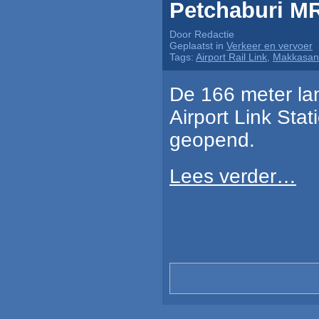
Petchaburi M
Door Redactie
Geplaatst in
Verkeer en vervoer
Tags:
Airport Rail Link
,
Makkasan 
De 166 meter l
Airport Link Sta
geopend.
Lees verder…