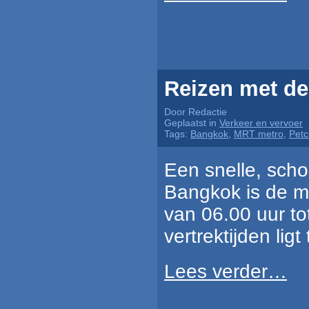
Reizen met de
Door Redactie
Geplaatst in
Verkeer en vervoer
Tags:
Bangkok
,
MRT metro
,
Petc
Een snelle, scho
Bangkok is de me
van 06.00 uur to
vertrektijden lig
Lees verder…