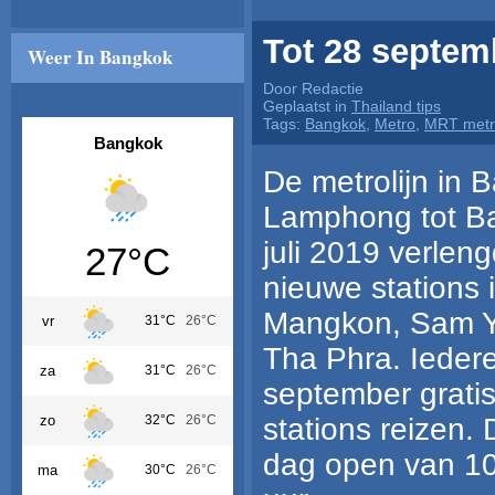
Tot 28 septem
Weer In Bangkok
Door Redactie
Geplaatst in
Thailand tips
Tags:
Bangkok
,
Metro
,
MRT metr
Bangkok
De metrolijn in
Lamphong tot Ba
juli 2019 verleng
27°C
nieuwe stations 
Mangkon, Sam Y
vr
31°C
26°C
Tha Phra. Ieder
za
31°C
26°C
september gratis
stations reizen. 
zo
32°C
26°C
dag open van 10
ma
30°C
26°C