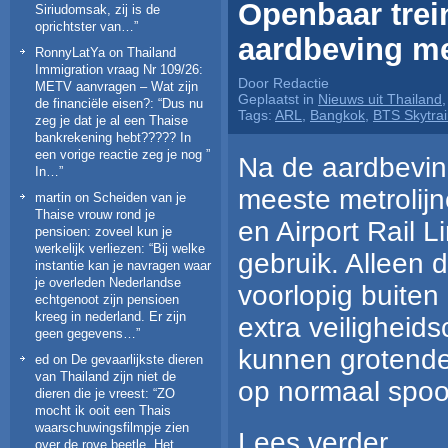
Openbaar trei
Siriudomsak, zij is de
oprichtster van…
”
aardbeving met
RonnyLatYa
on
Thailand
Immigration vraag Nr 109/26:
Door Redactie
METV aanvragen – Wat zijn
Geplaatst in
Nieuws uit Thailand
de financiële eisen?
: “
Dus nu
Tags:
ARL
,
Bangkok
,
BTS Skytra
zeg je dat je al een Thaise
bankrekening hebt????? In
een vorige reactie zeg je nog ”
Na de aardbevin
In…
”
meeste metrolijn
martin
on
Scheiden van je
Thaise vrouw rond je
en Airport Rail Li
pensioen: zoveel kun je
werkelijk verliezen
: “
Bij welke
gebruik. Alleen de
instantie kan je navragen waar
je overleden Nederlandse
voorlopig buite
echtgenoot zijn pensioen
kreeg in nederland. Er zijn
extra veiligheids
geen gegevens…
”
kunnen grotende
ed
on
De gevaarlijkste dieren
van Thailand zijn niet de
op normaal spoor
dieren die je vreest
: “
ZO
mocht ik ooit een Thais
waarschuwingsfilmpje zien
Lees verder…
over de rove beetle. Het