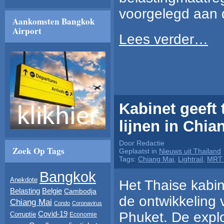
voorgelegd aan 
Aankomsten Bangkok
Airport
Lees verder…
Kabinet geeft 
lijnen in Chi
Door Redactie
Zoek Op Tags
Geplaatst in
Nieuws uit Thailand
Tags:
Chiang Mai
,
Lightrail
,
MRT 
Bangkok
Anekdote
Het Thaise kabi
Belasting
Belgie
Cambodja
de ontwikkeling v
Chiang Mai
Condo
Coronavirus
Phuket. De expl
Covid-19
Corruptie
Economie