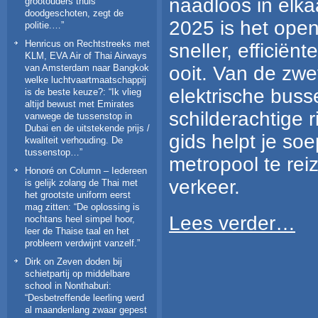
naadloos in elka
grootouders thuis
doodgeschoten, zegt de
2025 is het ope
politie.…
”
Henricus
on
Rechtstreeks met
sneller, efficië
KLM, EVA Air of Thai Airways
ooit. Van de zwe
van Amsterdam naar Bangkok
welke luchtvaartmaatschappij
elektrische buss
is de beste keuze?
: “
Ik vlieg
altijd bewust met Emirates
schilderachtige r
vanwege de tussenstop in
Dubai en de uitstekende prijs /
gids helpt je so
kwaliteit verhouding. De
tussenstop…
”
metropool te reiz
Honoré
on
Column – Iedereen
verkeer.
is gelijk zolang de Thai met
het grootste uniform eerst
mag zitten
: “
De oplossing is
Lees verder…
nochtans heel simpel hoor,
leer de Thaise taal en het
probleem verdwijnt vanzelf.
”
Dirk
on
Zeven doden bij
schietpartij op middelbare
school in Nonthaburi
:
“
Desbetreffende leerling werd
al maandenlang zwaar gepest