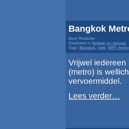
Bangkok Metr
Door Redactie
Geplaatst in
Verkeer en vervoer
Tags:
Bangkok
,
metr
,
MRT metro
Vrijwel iedereen
(metro) is welli
vervoermiddel.
Lees verder…