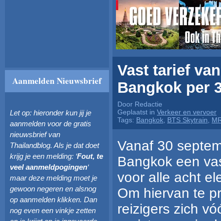
Vast tarief va
Aanmelden Nieuwsbrief
Bangkok per 
Door Redactie
Geplaatst in
Verkeer en vervoer
Let op: hieronder kun jij je
Tags:
Bangkok
,
BTS Skytrain
,
MR
aanmelden voor de gratis
nieuwsbrief van
Vanaf 30 septem
Thailandblog. Als je dat doet
krijg je een melding: ‘
Fout, te
Bangkok een vast
veel aanmeldpogingen
‘
voor alle acht ele
maar deze melding moet je
gewoon negeren en alsnog
Om hiervan te pr
op aanmelden klikken. Dan
reizigers zich v
nog even een vinkje zetten