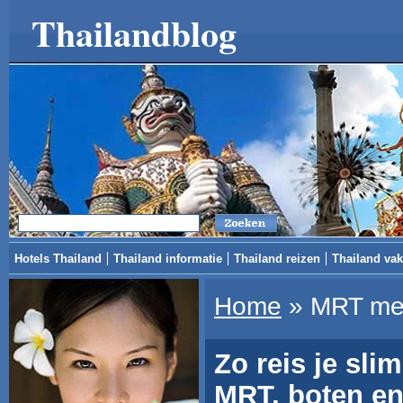
Thailandblog
Hotels Thailand
Thailand informatie
Thailand reizen
Thailand vak
Home
»
MRT me
Zo reis je sli
MRT, boten en