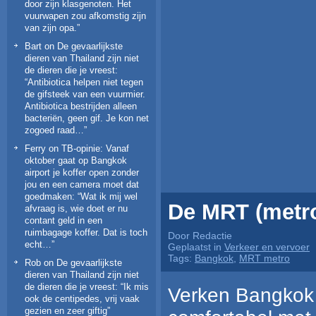
door zijn klasgenoten. Het
vuurwapen zou afkomstig zijn
van zijn opa.
”
Bart
on
De gevaarlijkste
dieren van Thailand zijn niet
de dieren die je vreest
:
“
Antibiotica helpen niet tegen
de gifsteek van een vuurmier.
Antibiotica bestrijden alleen
bacteriën, geen gif. Je kon net
zogoed raad…
”
Ferry
on
TB-opinie: Vanaf
oktober gaat op Bangkok
airport je koffer open zonder
jou en een camera moet dat
goedmaken
: “
Wat ik mij wel
De MRT (metro
afvraag is, wie doet er nu
contant geld in een
ruimbagage koffer. Dat is toch
Door Redactie
echt…
”
Geplaatst in
Verkeer en vervoer
Tags:
Bangkok
,
MRT metro
Rob
on
De gevaarlijkste
dieren van Thailand zijn niet
de dieren die je vreest
: “
Ik mis
Verken Bangkok e
ook de centipedes, vrij vaak
gezien en zeer giftig
”