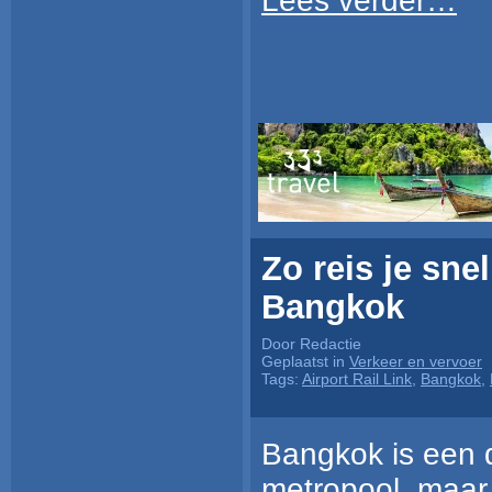
Lees verder…
Zo reis je sn
Bangkok
Door Redactie
Geplaatst in
Verkeer en vervoer
Tags:
Airport Rail Link
,
Bangkok
,
Bangkok is een
metropool, maar