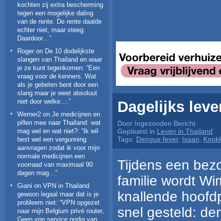
kochten zij extra bescherming
tegen een mogelijke daling
van de rente. De rente daalde
echter niet, maar steeg.
Daardoor…
”
Roger
on
De 10 dodelijkste
slangen van Thailand en waar
je ze kunt tegenkomen
: “
Een
vraag voor de kenners. Wat
als je gebeten bent door een
slang maar je weet absoluut
niet door welke.…
”
Dagelijks leve
Werner2
on
Je medicijnen en
pillen mee naar Thailand: wat
Door Ingezonden Bericht
mag wel en wat niet?
: “
Ik wil
Geplaatst in
Leven in Thailand
Tags:
Dengue fever
,
Isaan
,
Knokk
best wel een vergunning
aanvragen zodat ik voor mijn
normale medicijnen een
Tijdens een bezo
voorraad van maximaal 90
dagen mag…
”
familie wordt Wim
Giani
on
VPN in Thailand
knallende hoofdp
gewoon legaal maar dat is je
probleem niet
: “
VPN opgezet
snel gesteld: de
naar mijn Belgium privé router,
Geen vpn service nodig van