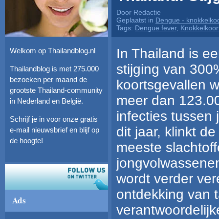
Door Redactie
Geplaatst in
Dengue - knokkelkoo
Tags:
Dengue fever
,
Knokkelkoor
In Thailand is e
Welkom op Thailandblog.nl
stijging van 300
Thailandblog is met 275.000
bezoeken per maand de
koortsgevallen 
grootste Thailand-community
meer dan 123.00
in Nederland en België.
infecties tussen
Schrijf je in voor onze gratis
dit jaar, klinkt 
e-mail nieuwsbrief en blijf op
de hoogte!
meeste slachtoffe
jongvolwassenen,
wordt verder ver
ontdekking van t
Ads
verantwoordelij