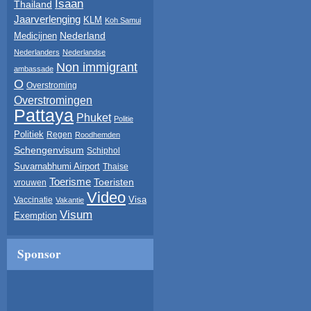
Isaan
Thailand
Jaarverlenging
KLM
Koh Samui
Nederland
Medicijnen
Nederlanders
Nederlandse
Non immigrant
ambassade
O
Overstroming
Overstromingen
Pattaya
Phuket
Politie
Politiek
Regen
Roodhemden
Schengenvisum
Schiphol
Suvarnabhumi Airport
Thaise
Toerisme
Toeristen
vrouwen
Video
Visa
Vaccinatie
Vakantie
Visum
Exemption
Sponsor