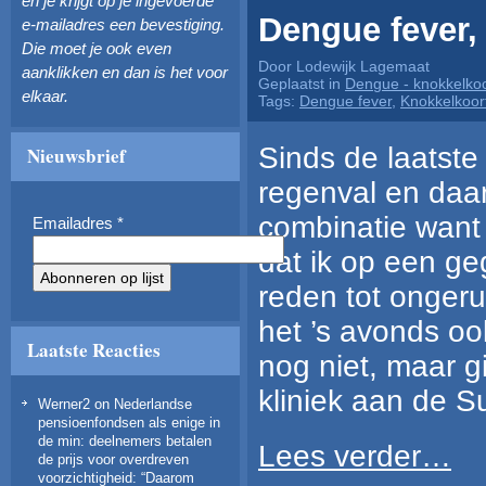
en je krijgt op je ingevoerde
Dengue fever, 
e-mailadres een bevestiging.
Die moet je ook even
Door Lodewijk Lagemaat
aanklikken en dan is het voor
Geplaatst in
Dengue - knokkelkoo
elkaar.
Tags:
Dengue fever
,
Knokkelkoor
Sinds de laatste
Nieuwsbrief
regenval en daa
combinatie want 
Emailadres
*
dat ik op een g
reden tot ongeru
het ’s avonds oo
Laatste Reacties
nog niet, maar 
kliniek aan de 
Werner2
on
Nederlandse
pensioenfondsen als enige in
de min: deelnemers betalen
Lees verder…
de prijs voor overdreven
voorzichtigheid
: “
Daarom