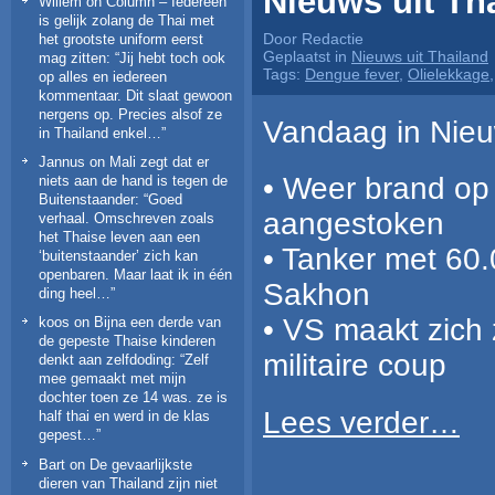
Nieuws uit Tha
Willem
on
Column – Iedereen
is gelijk zolang de Thai met
Door Redactie
het grootste uniform eerst
Geplaatst in
Nieuws uit Thailand
mag zitten
: “
Jij hebt toch ook
Tags:
Dengue fever
,
Olielekkage
op alles en iedereen
kommentaar. Dit slaat gewoon
nergens op. Precies alsof ze
Vandaag in Nieuw
in Thailand enkel…
”
Jannus
on
Mali zegt dat er
• Weer brand op 
niets aan de hand is tegen de
Buitenstaander
: “
Goed
aangestoken
verhaal. Omschreven zoals
het Thaise leven aan een
• Tanker met 60.0
‘buitenstaander’ zich kan
openbaren. Maar laat ik in één
Sakhon
ding heel…
”
• VS maakt zich
koos
on
Bijna een derde van
de gepeste Thaise kinderen
militaire coup
denkt aan zelfdoding
: “
Zelf
mee gemaakt met mijn
dochter toen ze 14 was. ze is
Lees verder…
half thai en werd in de klas
gepest…
”
Bart
on
De gevaarlijkste
dieren van Thailand zijn niet