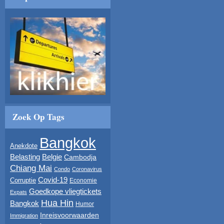
Zoek Op Tags
Bangkok
Anekdote
Belasting
Belgie
Cambodja
Chiang Mai
Condo
Coronavirus
Covid-19
Corruptie
Economie
Goedkope vliegtickets
Expats
Hua Hin
Bangkok
Humor
Inreisvoorwaarden
Immigration