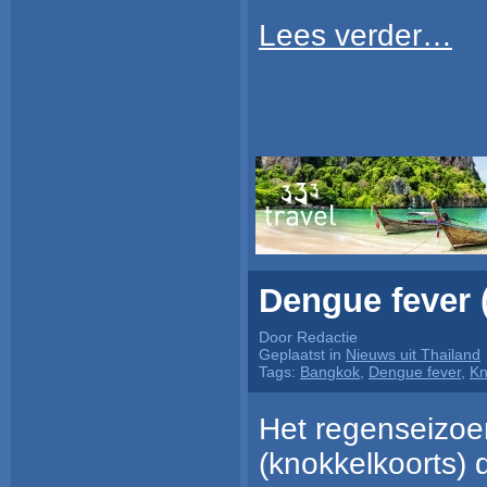
Lees verder…
Dengue fever 
Door Redactie
Geplaatst in
Nieuws uit Thailand
Tags:
Bangkok
,
Dengue fever
,
Kn
Het regenseizoen
(knokkelkoorts) 