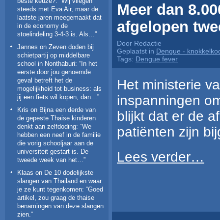
beste keuze?
: “
Wij vliegen
Meer dan 8.00
steeds met Eva Air, maar de
laatste jaren meegemaakt dat
afgelopen tw
in de economy de
stoelindeling 3-4-3 is. Als…
”
Door Redactie
Jannes
on
Zeven doden bij
Geplaatst in
Dengue - knokkelkoo
schietpartij op middelbare
Tags:
Dengue fever
school in Nonthaburi
: “
In het
eerste door jou genoemde
geval betreft het de
Het ministerie v
mogelijkheid tot business: als
inspanningen om 
jij een fiets wil kopen, dan…
”
Kris
on
Bijna een derde van
blijkt dat er d
de gepeste Thaise kinderen
denkt aan zelfdoding
: “
We
patiënten zijn b
hebben een neef in de familie
die vorig schooljaar aan de
universiteit gestart is. De
Lees verder…
tweede week van het…
”
Klaas
on
De 10 dodelijkste
slangen van Thailand en waar
je ze kunt tegenkomen
: “
Goed
artikel, zou graag de thaise
benamingen van deze slangen
zien.
”