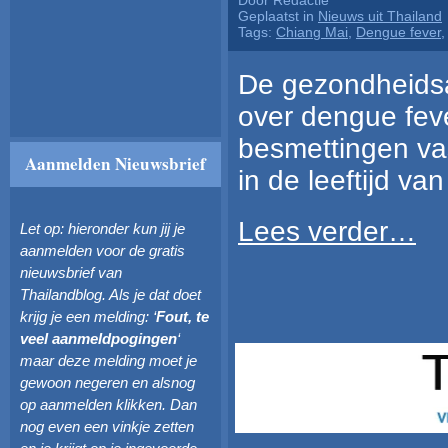
Door Redactie
Geplaatst in
Nieuws uit Thailand
Tags:
Chiang Mai
,
Dengue fever
De gezondheidsau
over dengue fever
besmettingen vas
Aanmelden Nieuwsbrief
in de leeftijd va
Lees verder…
Let op: hieronder kun jij je
aanmelden voor de gratis
nieuwsbrief van
Thailandblog. Als je dat doet
krijg je een melding: ‘
Fout, te
veel aanmeldpogingen
‘
maar deze melding moet je
gewoon negeren en alsnog
op aanmelden klikken. Dan
nog even een vinkje zetten