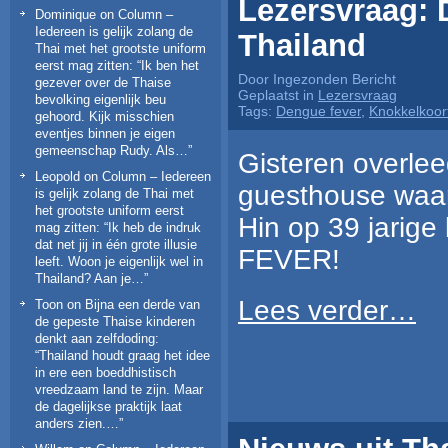
Lezersvraag: 
Dominique
on
Column –
Iedereen is gelijk zolang de
Thailand
Thai met het grootste uniform
eerst mag zitten
: “
Ik ben het
Door Ingezonden Bericht
gezever over de Thaise
Geplaatst in
Lezersvraag
bevolking eigenlijk beu
Tags:
Dengue fever
,
Knokkelkoor
gehoord. Kijk misschien
eventjes binnen je eigen
gemeenschap Rudy. Als…
”
Gisteren overlee
Leopold
on
Column – Iedereen
guesthouse waar i
is gelijk zolang de Thai met
het grootste uniform eerst
Hin op 39 jarig
mag zitten
: “
Ik heb de indruk
dat net jij in één grote illusie
FEVER!
leeft. Woon je eigenlijk wel in
Thailand? Aan je…
”
Lees verder…
Toon
on
Bijna een derde van
de gepeste Thaise kinderen
denkt aan zelfdoding
:
“
Thailand houdt graag het idee
in ere een boeddhistisch
vreedzaam land te zijn. Maar
de dagelijkse praktijk laat
anders zien.…
”