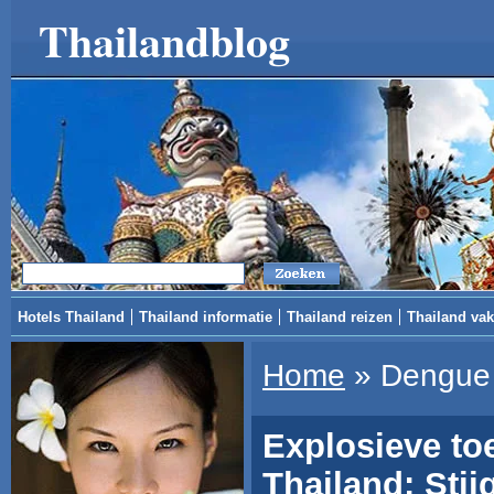
Thailandblog
Hotels Thailand
Thailand informatie
Thailand reizen
Thailand vak
Home
»
Dengue 
Explosieve to
Thailand: Sti