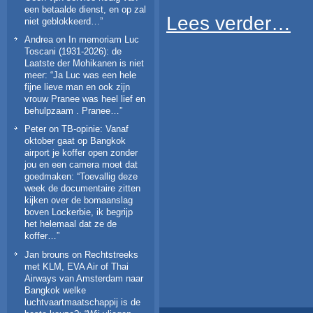
een betaalde dienst, en op zal
Lees verder…
niet geblokkeerd…
”
Andrea
on
In memoriam Luc
Toscani (1931-2026): de
Laatste der Mohikanen is niet
meer
: “
Ja Luc was een hele
fijne lieve man en ook zijn
vrouw Pranee was heel lief en
behulpzaam . Pranee…
”
Peter
on
TB-opinie: Vanaf
oktober gaat op Bangkok
airport je koffer open zonder
jou en een camera moet dat
goedmaken
: “
Toevallig deze
week de documentaire zitten
kijken over de bomaanslag
boven Lockerbie, ik begrijp
het helemaal dat ze de
koffer…
”
Jan brouns
on
Rechtstreeks
met KLM, EVA Air of Thai
Airways van Amsterdam naar
Bangkok welke
luchtvaartmaatschappij is de