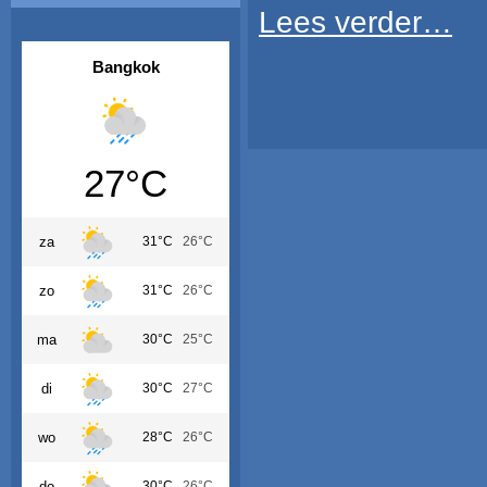
Lees verder…
Bangkok
27°C
za
31°C
26°C
zo
31°C
26°C
ma
30°C
25°C
di
30°C
27°C
wo
28°C
26°C
do
30°C
26°C