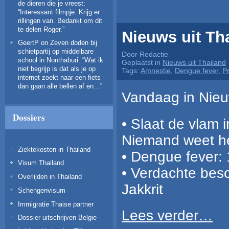
de dieren die je vreest
:
“
Interessant filmpje. Krijg er
rillingen van. Bedankt om dit
te delen Roger.
”
Nieuws uit Th
GeertP
on
Zeven doden bij
schietpartij op middelbare
Door Redactie
school in Nonthaburi
: “
Wat ik
Geplaatst in
Nieuws uit Thailand
niet begrijp is dat als je op
Tags:
Amnestie
,
Dengue fever
,
P
internet zoekt naar een fiets
dan gaan alle bellen af en…
”
Vandaag in Nieuw
Dossiers
• Slaat de vlam 
Niemand weet he
Ziektekosten in Thailand
• Dengue fever:
Visum Thailand
• Verdachte bes
Overlijden in Thailand
Jakkrit
Schengenvisum
Immigratie Thaise partner
Lees verder…
Dossier uitschrijven Belgie