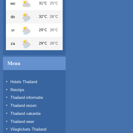
wo
31°C
25°C
do
32°C
26°C
vr
29°C
26°C
za
29°C
26°C
Menu
Hotels Thailand
Reistips
Thailand informatie
Thailand reizen
Thailand vakantie
Thailand weer
Vliegtickets Thailand