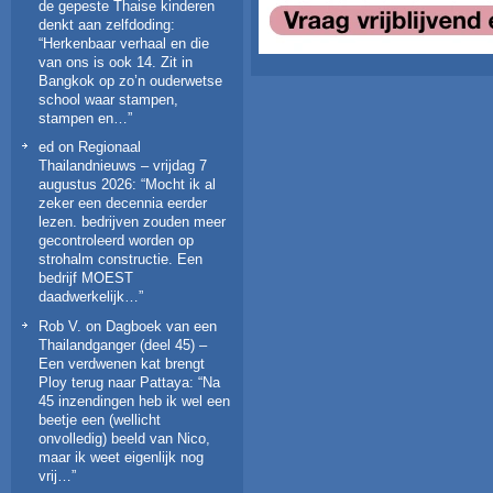
de gepeste Thaise kinderen
denkt aan zelfdoding
:
“
Herkenbaar verhaal en die
van ons is ook 14. Zit in
Bangkok op zo’n ouderwetse
school waar stampen,
stampen en…
”
ed
on
Regionaal
Thailandnieuws – vrijdag 7
augustus 2026
: “
Mocht ik al
zeker een decennia eerder
lezen. bedrijven zouden meer
gecontroleerd worden op
strohalm constructie. Een
bedrijf MOEST
daadwerkelijk…
”
Rob V.
on
Dagboek van een
Thailandganger (deel 45) –
Een verdwenen kat brengt
Ploy terug naar Pattaya
: “
Na
45 inzendingen heb ik wel een
beetje een (wellicht
onvolledig) beeld van Nico,
maar ik weet eigenlijk nog
vrij…
”