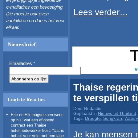
en je krijgt op je ingevoerde
e-mailadres een bevestiging.
Lees verder…
Die moet je ook even
aanklikken en dan is het voor
elkaar.
Nieuwsbrief
Emailadres
*
Thaise regeri
te verspillen 
Laatste Reacties
Door Redactie
Geplaatst in
Nieuws uit Thailand
Eric
on
Elk laagseizoen weer
Tags:
Droogte
,
Songkran
,
Waterve
op nul: wat een aflopend
contract een Thaise
hotelmedewerker kost
: “
Dat is
Je kan mensen n
het lot voor vele met een lage