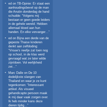
ed
on
TB-Opinie: Er staat een
aanhoudingsbevel op de man
die Anutin donderdag de hand
schudde
: “
Volgens mij
bestaan er geen goede leiders
in de gehele wereld. Hebben
allemaal bloed aan hun
handen. En elke vervanger…
”
ed
on
Bijna een derde van de
gepeste Thaise kinderen
denkt aan zelfdoding
:
“
Vrouw’s neefje zat toen nog
op school, in de klas werd
gevraagd wat ze later wilde
zijn/doen. Vol eerlijkheid
zei…
”
Marc Dalle
on
De 10
dodelijkste slangen van
Thailand en waar je ze kunt
tegenkomen
: “
Interessant
artikel. Als visueel
gehandicapte persoon maak
ik mij daar vaak zorgen over.
Ik heb minder kans deze
dieren tijdig…
”