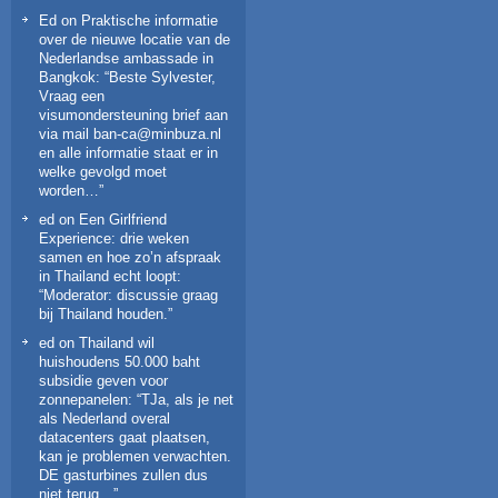
Ed
on
Praktische informatie
over de nieuwe locatie van de
Nederlandse ambassade in
Bangkok
: “
Beste Sylvester,
Vraag een
visumondersteuning brief aan
via mail ban-ca@minbuza.nl
en alle informatie staat er in
welke gevolgd moet
worden…
”
ed
on
Een Girlfriend
Experience: drie weken
samen en hoe zo’n afspraak
in Thailand echt loopt
:
“
Moderator: discussie graag
bij Thailand houden.
”
ed
on
Thailand wil
huishoudens 50.000 baht
subsidie geven voor
zonnepanelen
: “
TJa, als je net
als Nederland overal
datacenters gaat plaatsen,
kan je problemen verwachten.
DE gasturbines zullen dus
niet terug…
”