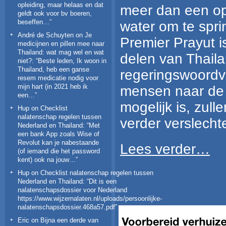
opleiding, maar helaas en dat
meer dan een op
geldt ook voor bv boeren,
beseffen…
”
water om te spri
André de Schuyten
on
Je
Premier Prayut i
medicijnen en pillen mee naar
Thailand: wat mag wel en wat
delen van Thaila
niet?
: “
Beste leden, Ik woon in
Thailand, heb een ganse
regeringswoordv
resem medicatie nodig voor
mijn hart (in 2021 heb ik
mensen naar de a
een…
”
mogelijk is, zul
Hup
on
Checklist
nalatenschap regelen tussen
verder verslecht
Nederland en Thailand
: “
Met
een bank App zoals Wise of
Revolut kan je nabestaande
Lees verder…
(of iemand die het password
kent) ook na jouw…
”
Hup
on
Checklist nalatenschap regelen tussen
Nederland en Thailand
: “
Dit is een
nalatenschapsdossier voor Nederland
https://www.wijzernalaten.nl/uploads/persoonlijke-
nalatenschapsdossier.468a57.pdf
”
Eric
on
Bijna een derde van