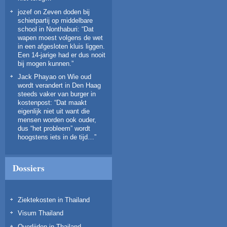
jozef
on
Zeven doden bij
schietpartij op middelbare
school in Nonthaburi
: “
Dat
wapen moest volgens de wet
in een afgesloten kluis liggen.
Een 14‑jarige had er dus nooit
bij mogen kunnen.
”
Jack Phayao
on
Wie oud
wordt verandert in Den Haag
steeds vaker van burger in
kostenpost
: “
Dat maakt
eigenlijk niet uit want die
mensen worden ook ouder,
dus “het probleem” wordt
hoogstens iets in de tijd…
”
Dossiers
Ziektekosten in Thailand
Visum Thailand
Overlijden in Thailand