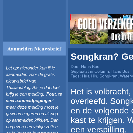
Aanmelden Nieuwsbrief
Songkran? Gee
Door Hans Bos
Let op: hieronder kun jij je
Geplaatst in
Column
,
Hans Bos
aanmelden voor de gratis
Tags:
Hua Hin
,
Songkran
,
Waterve
nieuwsbrief van
Thailandblog. Als je dat doet
Het is volbracht,
krijg je een melding: ‘
Fout, te
overleefd. Songk
veel aanmeldpogingen
‘
maar deze melding moet je
en de volgende 
gewoon negeren en alsnog
kast te krijgen.
op aanmelden klikken. Dan
nog even een vinkje zetten
een verspilling.