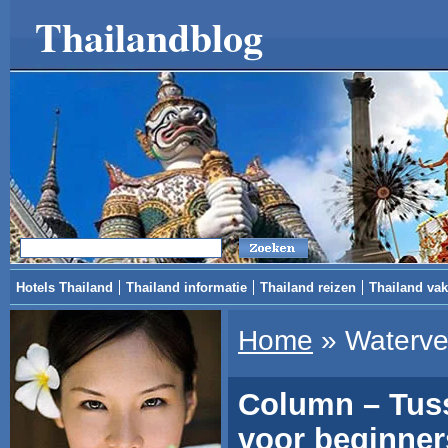
Thailandblog
Hotels Thailand
Thailand informatie
Thailand reizen
Thailand vak
Home
»
Waterver
Column – Tus
voor beginner