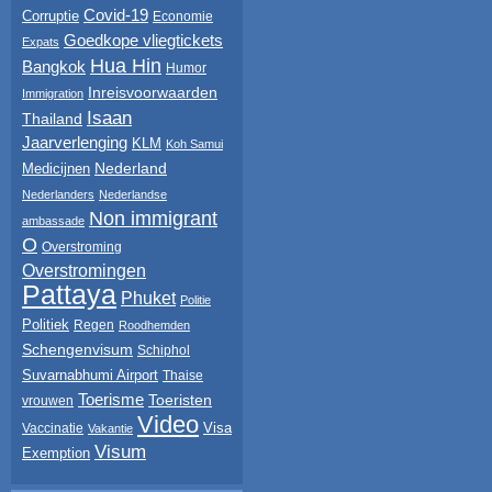
Covid-19
Corruptie
Economie
Goedkope vliegtickets
Expats
Hua Hin
Bangkok
Humor
Inreisvoorwaarden
Immigration
Isaan
Thailand
Jaarverlenging
KLM
Koh Samui
Nederland
Medicijnen
Nederlanders
Nederlandse
Non immigrant
ambassade
O
Overstroming
Overstromingen
Pattaya
Phuket
Politie
Politiek
Regen
Roodhemden
Schengenvisum
Schiphol
Suvarnabhumi Airport
Thaise
Toerisme
Toeristen
vrouwen
Video
Visa
Vaccinatie
Vakantie
Visum
Exemption