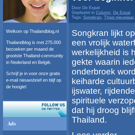
Door De Expat
Geplaatst in
Column
,
De Expat
Tags:
Songkran
,
Thais nieuwjaar
Songkran lijkt op
Welkom op Thailandblog.nl
een vrolijk water
Thailandblog is met 275.000
bezoeken per maand de
werkelijkheid is 
grootste Thailand-community
gekte waarin ied
in Nederland en België.
onderbroek word
Schrijf je in voor onze gratis
keiharde cultuu
e-mail nieuwsbrief en blijf op
de hoogte!
ijswater, rijden
spirituele verzo
dat hij droog blij
Thailand.
Ads