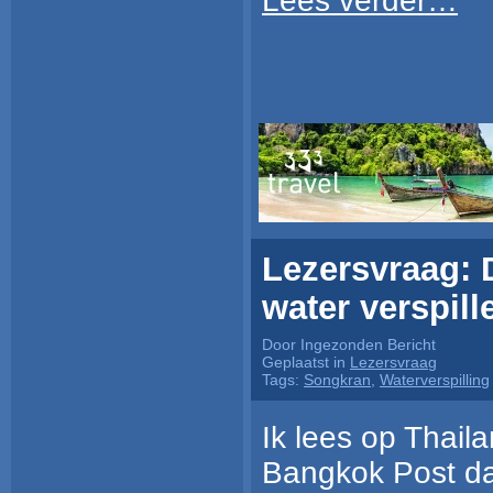
Lees verder…
Lezersvraag: 
water verspil
Door Ingezonden Bericht
Geplaatst in
Lezersvraag
Tags:
Songkran
,
Waterverspilling
Ik lees op Thail
Bangkok Post da