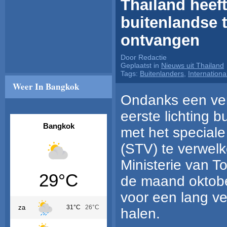
Thailand heeft
buitenlandse 
ontvangen
Door Redactie
Geplaatst in
Nieuws uit Thailand
Tags:
Buitenlanders
,
Internationa
Weer In Bangkok
Ondanks een ver
eerste lichting b
Bangkok
met het speciale
(STV) te verwelk
Ministerie van T
29°C
de maand oktobe
voor een lang ver
za
31°C
26°C
halen.