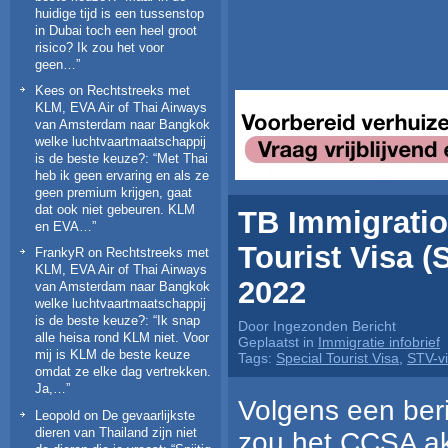
huidige tijd is een tussenstop
in Dubai toch een heel groot
risico? Ik zou het voor
geen…
”
Kees
on
Rechtstreeks met
KLM, EVA Air of Thai Airways
van Amsterdam naar Bangkok
welke luchtvaartmaatschappij
is de beste keuze?
: “
Met Thai
heb ik geen ervaring en als ze
geen premium krijgen, gaat
dat ook niet gebeuren. KLM
TB Immigration
en EVA…
”
Tourist Visa (
FrankyR
on
Rechtstreeks met
KLM, EVA Air of Thai Airways
2022
van Amsterdam naar Bangkok
welke luchtvaartmaatschappij
is de beste keuze?
: “
Ik snap
Door Ingezonden Bericht
alle heisa rond KLM niet. Voor
Geplaatst in
Immigratie infobrief
mij is KLM de beste keuze
Tags:
Special Tourist Visa
,
STV-v
omdat ze elke dag vertrekken.
Ja,…
”
Volgens een be
Leopold
on
De gevaarlijkste
dieren van Thailand zijn niet
zou het CCSA ak