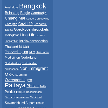
Bangkok
Anekdote
Belasting
Belgie
Cambodja
Chiang Mai
Condo
Coronavirus
Covid-19
Corruptie
Economie
Goedkope vliegtickets
Expats
Hua Hin
Bangkok
Humor
Inreisvoorwaarden
Immigration
Isaan
Thailand
Jaarverlenging
KLM
Koh Samui
Nederland
Medicijnen
Nederlanders
Nederlandse
Non immigrant
ambassade
O
Overstroming
Overstromingen
Pattaya
Phuket
Politie
Politiek
Regen
Roodhemden
Schengenvisum
Schiphol
Suvarnabhumi Airport
Thaise