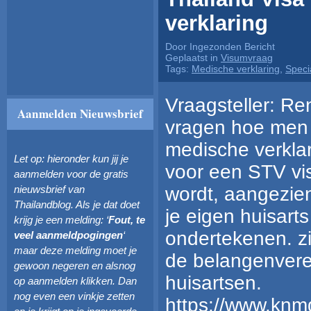
verklaring
Door Ingezonden Bericht
Geplaatst in
Visumvraag
Tags:
Medische verklaring
,
Specia
Vraagsteller: Ren
Aanmelden Nieuwsbrief
vragen hoe men 
medische verklar
Let op: hieronder kun jij je
voor een STV vi
aanmelden voor de gratis
wordt, aangezien
nieuwsbrief van
Thailandblog. Als je dat doet
je eigen huisarts
krijg je een melding: ‘
Fout, te
ondertekenen. z
veel aanmeldpogingen
‘
maar deze melding moet je
de belangenvere
gewoon negeren en alsnog
huisartsen.
op aanmelden klikken. Dan
nog even een vinkje zetten
https://www.knmg