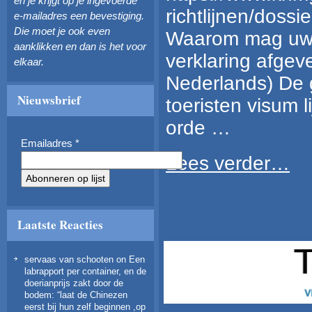
en je krijgt op je ingevoerde
richtlijnen/doss
e-mailadres een bevestiging.
Die moet je ook even
Waarom mag uw 
aanklikken en dan is het voor
verklaring afge
elkaar.
Nederlands) De 
Nieuwsbrief
toeristen visum l
orde …
Emailadres
*
Lees verder…
Laatste Reacties
servaas van schooten
on
Een
labrapport per container, en de
doerianprijs zakt door de
bodem
: “
laat de Chinezen
eerst bij hun zelf beginnen ,op