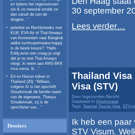
Den Haag staat 
en tijdens het regenseizoen
30 september 2
zie ik ze meestal omdat ze
dan vanuit de tuin de
drogere…
”
Lees verder…
peterbol
on
Rechtstreeks met
KLM, EVA Air of Thai Airways
van Amsterdam naar Bangkok
welke luchtvaartmaatschappij
is de beste keuze?
: “
Hallo
Eddy,even een vraag je zegt
dat je nu met Thai Airways
vliegt. ik neem aan AMS-BKK
visa versa. Ik…
”
Thailand Visa 
Ed
on
Huizen kijken in
Thailand (20)
: “
William,
Visa (STV)
volgens AI is het opschrift
Siriudomsak de familie naam
Door Ingezonden Bericht
van de eigenares, Thanya
Geplaatst in
Visumvraag
Siriudomsak, zij is de
Tags:
Special Tourist Visa
,
STV-v
oprichtster van…
”
Ik heb een paar
Dossiers
STV Visum. Wel