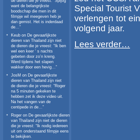
de dieren die je vreest
: “
Spijtig
Special Tourist V
want de belangrijkste
boodschap die men in dit
verlengen tot e
filmpje wil meegeven heb je
dan gemist. Het is inderdaad
volgend jaar.
de…
”
Keub
on
De gevaarlijkste
dieren van Thailand zijn niet
Lees verder…
de dieren die je vreest
: “
Ik ben
wel een keer ‘ s nachts
gebeten door zo’n kreng.
Werd tijdens het slapen
wakker door een hevig…
”
JosM
on
De gevaarlijkste
dieren van Thailand zijn niet
de dieren die je vreest
: “
Roger
na 5 minuten gekeken te
hebben zet ik deze video uit.
Na het vangen van de
centipede in de…
”
Roger
on
De gevaarlijkste dieren
van Thailand zijn niet de dieren
die je vreest
: “
Ik nodig iedereen
uit om onderstaand filmpje eens
te bekijken.