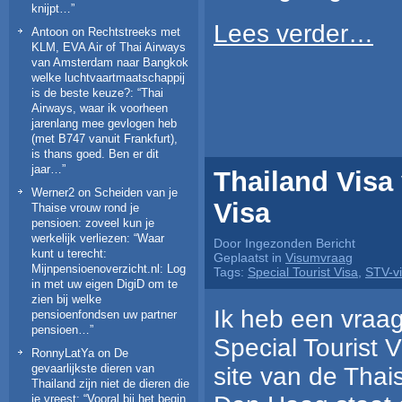
knijpt…
”
Lees verder…
Antoon
on
Rechtstreeks met
KLM, EVA Air of Thai Airways
van Amsterdam naar Bangkok
welke luchtvaartmaatschappij
is de beste keuze?
: “
Thai
Airways, waar ik voorheen
jarenlang mee gevlogen heb
(met B747 vanuit Frankfurt),
is thans goed. Ben er dit
jaar…
”
Thailand Visa 
Werner2
on
Scheiden van je
Visa
Thaise vrouw rond je
pensioen: zoveel kun je
werkelijk verliezen
: “
Waar
Door Ingezonden Bericht
kunt u terecht:
Geplaatst in
Visumvraag
Mijnpensioenoverzicht.nl: Log
Tags:
Special Tourist Visa
,
STV-v
in met uw eigen DigiD om te
zien bij welke
Ik heb een vraag
pensioenfondsen uw partner
pensioen…
”
Special Tourist 
RonnyLatYa
on
De
gevaarlijkste dieren van
site van de Tha
Thailand zijn niet de dieren die
je vreest
: “
Vooral bij het begin