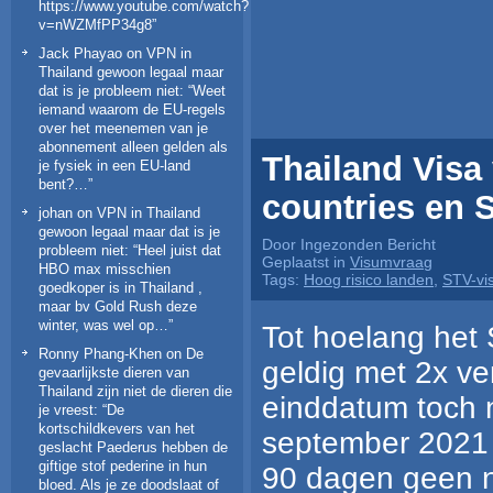
https://www.youtube.com/watch?
v=nWZMfPP34g8
”
Jack Phayao
on
VPN in
Thailand gewoon legaal maar
dat is je probleem niet
: “
Weet
iemand waarom de EU-regels
over het meenemen van je
abonnement alleen gelden als
Thailand Visa 
je fysiek in een EU-land
bent?…
”
countries en 
johan
on
VPN in Thailand
gewoon legaal maar dat is je
Door Ingezonden Bericht
probleem niet
: “
Heel juist dat
Geplaatst in
Visumvraag
HBO max misschien
Tags:
Hoog risico landen
,
STV-vi
goedkoper is in Thailand ,
maar bv Gold Rush deze
winter, was wel op…
”
Tot hoelang het
Ronny Phang-Khen
on
De
geldig met 2x ve
gevaarlijkste dieren van
Thailand zijn niet de dieren die
einddatum toch 
je vreest
: “
De
kortschildkevers van het
september 2021 
geslacht Paederus hebben de
giftige stof pederine in hun
90 dagen geen n
bloed. Als je ze doodslaat of