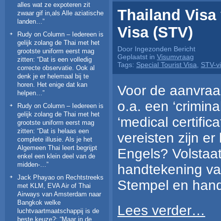
alles wat ze expoteren zit
Thailand Visa 
zwaar gif in,als Alle aziatische
landen…
”
Visa (STV)
Rudy
on
Column – Iedereen is
gelijk zolang de Thai met het
Door Ingezonden Bericht
grootste uniform eerst mag
Geplaatst in
Visumvraag
zitten
: “
Dat is een volledig
Tags:
Special Tourist Visa
,
STV-v
correcte observatie. Ook al
denk je er helemaal bij te
horen. Het enige dat kan
Voor de aanvraa
helpen…
”
o.a. een ‘crimina
Rudy
on
Column – Iedereen is
gelijk zolang de Thai met het
‘medical certific
grootste uniform eerst mag
zitten
: “
Dat is helaas een
vereisten zijn er
complete illusie. Als je het
Algemeen Thai leert begrijpt
Engels? Volstaa
enkel een klein deel van de
midden-…
”
handtekening v
Jack Phayao
on
Rechtstreeks
Stempel en hand
met KLM, EVA Air of Thai
Airways van Amsterdam naar
Bangkok welke
Lees verder…
luchtvaartmaatschappij is de
beste keuze?
: “
Maar in de