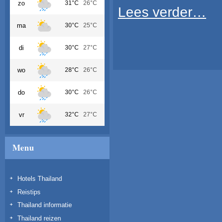
zo
31°C
26°C
Lees verder…
ma
30°C
25°C
di
30°C
27°C
wo
28°C
26°C
do
30°C
26°C
vr
32°C
27°C
Menu
Hotels Thailand
Reistips
Thailand informatie
Thailand reizen