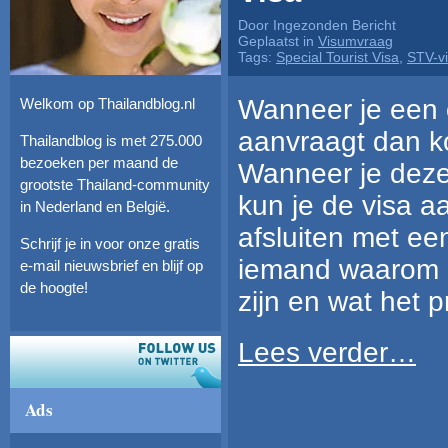
Door Ingezonden Bericht
Geplaatst in
Visumvraag
Tags:
Special Tourist Visa
,
STV-v
Wanneer je een 
Welkom op Thailandblog.nl
aanvraagt dan k
Thailandblog is met 275.000
bezoeken per maand de
Wanneer je deze 
grootste Thailand-community
kun je de visa a
in Nederland en België.
afsluiten met ee
Schrijf je in voor onze gratis
iemand waarom 
e-mail nieuwsbrief en blijf op
de hoogte!
zijn en wat het 
Lees verder…
Ads