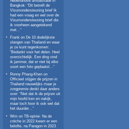
Nederlandse ambassade in
Bangkok
: “
Dit betreft de
Visumondersteuning brief Ik
had een vraag en wel over de
Visumondersteuning brief die
ik voorheen aangetekend
met…
”
Frank
on
De 10 dodelijkste
slangen van Thailand en waar
je ze kunt tegenkomen
:
“
Bedankt voor het delen. Heel
overzichtelijk. Een ding vind
ik jammer, dat er niet bij elke
soort een foto geplaatst…
”
Ronny Phang-Khen
on
Officieel stijgen de prijzen in
Thailand nauwelijks maar je
zorgpremie denkt daar anders
over
: “
Niet dat ik de prijzen uit
mijn hoofd ken en nakijk,
maar toch hoor ik ook wel dat
het duurder…
”
Wim
on
TB-opinie: Na de
crèche in 2022 kwam er een
belofte, na Paragon in 2023