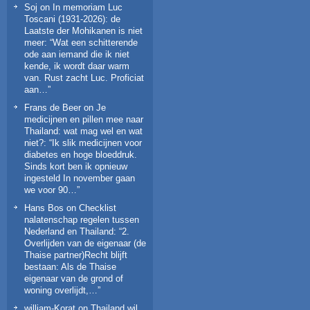
Soj
on
In memoriam Luc
Toscani (1931-2026): de
Laatste der Mohikanen is niet
meer
: “
Wat een schitterende
ode aan iemand die ik niet
kende, ik wordt daar warm
van. Rust zacht Luc. Proficiat
aan…
”
Frans de Beer
on
Je
medicijnen en pillen mee naar
Thailand: wat mag wel en wat
niet?
: “
Ik slik medicijnen voor
diabetes en hoge bloeddruk.
Sinds kort ben ik opnieuw
ingesteld In november gaan
we voor 90…
”
Hans Bos
on
Checklist
nalatenschap regelen tussen
Nederland en Thailand
: “
2.
Overlijden van de eigenaar (de
Thaise partner)Recht blijft
bestaan: Als de Thaise
eigenaar van de grond of
woning overlijdt,…
”
william-Korat
on
Thailand wil