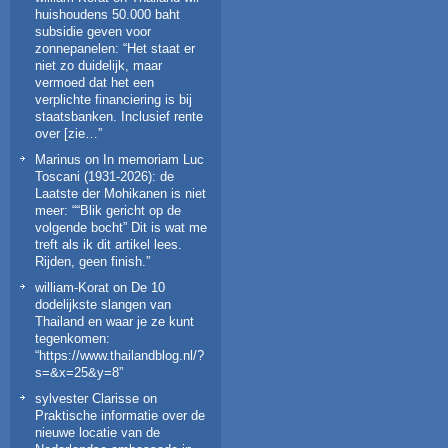
huishoudens 50.000 baht
subsidie geven voor
zonnepanelen
: “
Het staat er
niet zo duidelijk, maar
vermoed dat het een
verplichte financiering is bij
staatsbanken. Inclusief rente
over [zie…
”
Marinus
on
In memoriam Luc
Toscani (1931-2026): de
Laatste der Mohikanen is niet
meer
: “
“Blik gericht op de
volgende bocht” Dit is wat me
treft als ik dit artikel lees.
Rijden, geen finish.
”
william-Korat
on
De 10
dodelijkste slangen van
Thailand en waar je ze kunt
tegenkomen
:
“
https://www.thailandblog.nl/?
s=&x=25&y=8
”
sylvester Clarisse
on
Praktische informatie over de
nieuwe locatie van de