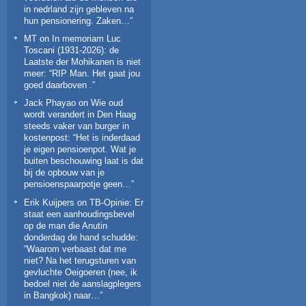
in nedrland zijn gebleven na
hun pensionering. Zaken…
”
MT
on
In memoriam Luc
Toscani (1931-2026): de
Laatste der Mohikanen is niet
meer
: “
RIP Man. Het gaat jou
goed daarboven .
”
Jack Phayao
on
Wie oud
wordt verandert in Den Haag
steeds vaker van burger in
kostenpost
: “
Het is inderdaad
je eigen pensioenpot. Wat je
buiten beschouwing laat is dat
bij de opbouw van je
pensioenspaarpotje geen…
”
Erik Kuijpers
on
TB-Opinie: Er
staat een aanhoudingsbevel
op de man die Anutin
donderdag de hand schudde
:
“
Waarom verbaast dat me
niet? Na het terugsturen van
gevluchte Oeigoeren (nee, ik
bedoel niet de aanslagplegers
in Bangkok) naar…
”