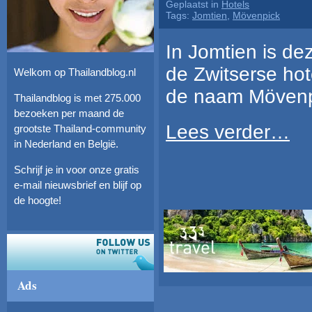
Geplaatst in
Hotels
Tags:
Jomtien
,
Mövenpick
In Jomtien is d
de Zwitserse ho
Welkom op Thailandblog.nl
de naam Mövenpi
Thailandblog is met 275.000
bezoeken per maand de
Lees verder…
grootste Thailand-community
in Nederland en België.
Schrijf je in voor onze gratis
e-mail nieuwsbrief en blijf op
de hoogte!
Ads