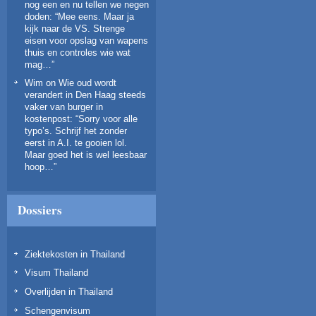
nog een en nu tellen we negen
doden
: “
Mee eens. Maar ja
kijk naar de VS. Strenge
eisen voor opslag van wapens
thuis en controles wie wat
mag…
”
Wim
on
Wie oud wordt
verandert in Den Haag steeds
vaker van burger in
kostenpost
: “
Sorry voor alle
typo’s. Schrijf het zonder
eerst in A.I. te gooien lol.
Maar goed het is wel leesbaar
hoop…
”
Dossiers
Ziektekosten in Thailand
Visum Thailand
Overlijden in Thailand
Schengenvisum