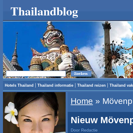
Thailandblog
Hotels Thailand
Thailand informatie
Thailand reizen
Thailand vak
Home
»
Mövenp
Nieuw Mövenpi
Door Redactie