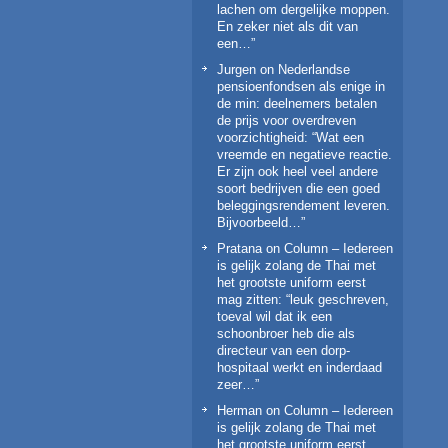
lachen om dergelijke moppen.
En zeker niet als dit van
een…
”
Jurgen
on
Nederlandse
pensioenfondsen als enige in
de min: deelnemers betalen
de prijs voor overdreven
voorzichtigheid
: “
Wat een
vreemde en negatieve reactie.
Er zijn ook heel veel andere
soort bedrijven die een goed
beleggingsrendement leveren.
Bijvoorbeeld…
”
Pratana
on
Column – Iedereen
is gelijk zolang de Thai met
het grootste uniform eerst
mag zitten
: “
leuk geschreven,
toeval wil dat ik een
schoonbroer heb die als
directeur van een dorp-
hospitaal werkt en inderdaad
zeer…
”
Herman
on
Column – Iedereen
is gelijk zolang de Thai met
het grootste uniform eerst