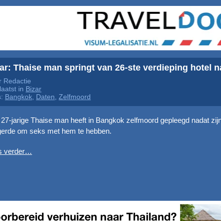
ar: Thaise man springt van 26-ste verdieping hotel 
 Redactie
aatst in
Bizar
s:
Bangkok
,
Daten
,
Zelfmoord
27-jarige Thaise man heeft in Bangkok zelfmoord gepleegd nadat zij
gerde om seks met hem te hebben.
s verder…