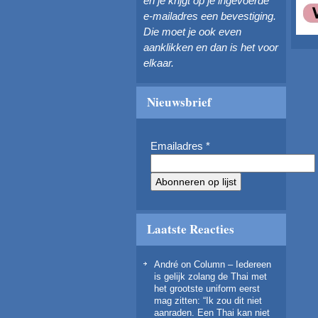
en je krijgt op je ingevoerde
e-mailadres een bevestiging.
Die moet je ook even
aanklikken en dan is het voor
elkaar.
Nieuwsbrief
Emailadres
*
Laatste Reacties
André
on
Column – Iedereen
is gelijk zolang de Thai met
het grootste uniform eerst
mag zitten
: “
Ik zou dit niet
aanraden. Een Thai kan niet