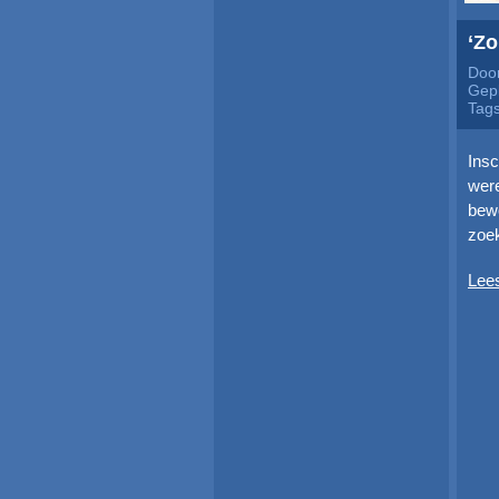
‘Zo
Doo
Gepl
Tag
Insc
were
bew
zoek
Lee