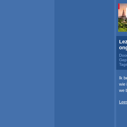
Lez
on
Door
Gepl
Tag
Ik b
wie 
we b
Lee