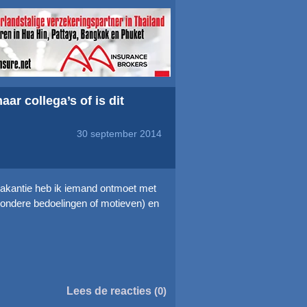
ar collega’s of is dit
30 september 2014
vakantie heb ik iemand ontmoet met
zondere bedoelingen of motieven) en
Lees de reacties
(0)