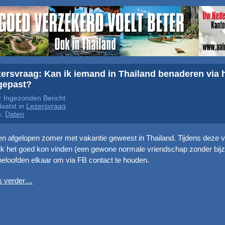
ersvraag: Kan ik iemand in Thailand benaderen via ha
gepast?
 Ingezonden Bericht
aatst in
Lezersvraag
s:
Daten
en afgelopen zomer met vakantie geweest in Thailand. Tijdens deze 
ik het goed kon vinden (een gewone normale vriendschap zonder bij
eloofden elkaar om via FB contact te houden.
s verder…