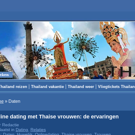
Thailand reizen
Thailand vakantie
Thailand weer
Vliegtickets Thaila
me
»
Daten
ine dating met Thaise vrouwen: de ervaringen
 Redactie
aatst in
Dating
,
Relaties
s:
Daten
,
Huwelijk
,
Onlinedating
,
Thaise vrouwen
,
Trouwen