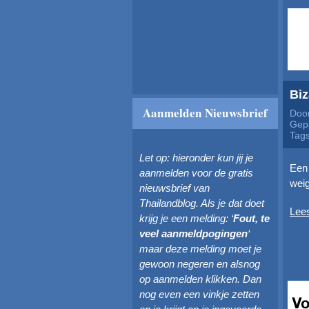
Biz
Aanmelden Nieuwsbrief
Door
Gepl
Tag
Let op: hieronder kun jij je
Een 
aanmelden voor de gratis
wei
nieuwsbrief van
Thailandblog. Als je dat doet
Lee
krijg je een melding: ‘
Fout, te
veel aanmeldpogingen
‘
maar deze melding moet je
gewoon negeren en alsnog
op aanmelden klikken. Dan
nog even een vinkje zetten