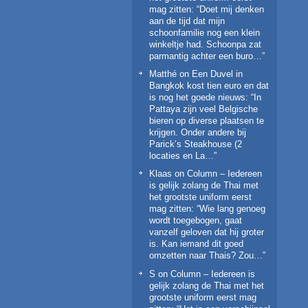
mag zitten
: “
Doet mij denken
aan de tijd dat mijn
schoonfamilie nog een klein
winkeltje had. Schoonpa zat
parmantig achter een buro…
”
Matthé
on
Een Duvel in
Bangkok kost tien euro en dat
is nog het goede nieuws
: “
In
Pattaya zijn veel Belgische
bieren op diverse plaatsen te
krijgen. Onder andere bij
Parick’s Steakhouse (2
locaties en La…
”
Klaas
on
Column – Iedereen
is gelijk zolang de Thai met
het grootste uniform eerst
mag zitten
: “
Wie lang genoeg
wordt toegebogen, gaat
vanzelf geloven dat hij groter
is. Kan iemand dit goed
omzetten naar Thais? Zou…
”
S
on
Column – Iedereen is
gelijk zolang de Thai met het
grootste uniform eerst mag