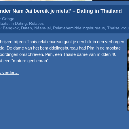
nder Nam Jai bereik je niets!’ – Dating in Thailand
r Gringo
aatst in
Dating
,
Relaties
s:
Bangkok
,
Daten
,
Náam-jai
,
Relatiebemiddelingsbureaus
,
Thaise vro
hrijven bij een Thais relatiebureau gunt je een blik in een verborgen
ld. De dame van het bemiddelingsbureau had Pim in de mooiste
oordingen omschreven. Pim, een Thaise dame van midden 40
t een “mature gentleman”.
s verder…