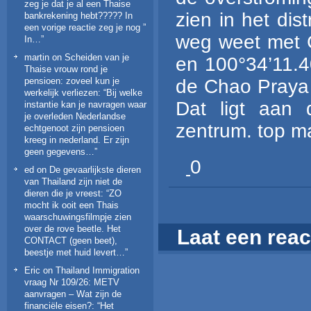
zeg je dat je al een Thaise
zien in het di
bankrekening hebt????? In
een vorige reactie zeg je nog ”
weg weet met G
In…
”
martin
on
Scheiden van je
en 100°34’11.4
Thaise vrouw rond je
pensioen: zoveel kun je
de Chao Praya 
werkelijk verliezen
: “
Bij welke
Dat ligt aan
instantie kan je navragen waar
je overleden Nederlandse
zentrum. top ma
echtgenoot zijn pensioen
kreeg in nederland. Er zijn
geen gegevens…
”
0
ed
on
De gevaarlijkste dieren
van Thailand zijn niet de
dieren die je vreest
: “
ZO
mocht ik ooit een Thais
waarschuwingsfilmpje zien
over de rove beetle. Het
Laat een reac
CONTACT (geen beet),
beestje met huid levert…
”
Eric
on
Thailand Immigration
vraag Nr 109/26: METV
aanvragen – Wat zijn de
financiële eisen?
: “
Het