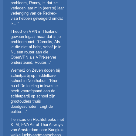
probleem, Ronny, is dat ze
verleden jaar mijn (eerste) jaar
verlenging van de Retired-
visa hebben geweigerd omdat
ik…
”
TheoB
on
VPN in Thailand
gewoon legaal maar dat is je
probleem niet
: “
Cornelis, Als
je die niet al hebt, schaf je in
NL een router aan die
OpenVPN als VPN-server
ondersteund. Router…
”
Werner2
on
Zeven doden bij
schietpartij op middelbare
school in Nonthaburi
: “
Bron
nu.nl De leerling in kwestie
heeft voorafgaand aan de
schietpartij op school zijn
grootouders thuis
doodgeschoten, zegt de
politie.…
”
Henricus
on
Rechtstreeks met
KLM, EVA Air of Thai Airways
van Amsterdam naar Bangkok
welke luchtvaartmaatschappij