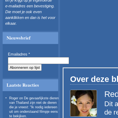
en je krijgt op je ingevoerde
e-mailadres een bevestiging.
Die moet je ook even
aanklikken en dan is het voor
elkaar.
Nieuwsbrief
Emailadres
*
Over deze b
Laatste Reacties
Red
Roger
on
De gevaarlijkste dieren
Dit 
van Thailand zijn niet de dieren
die je vreest
: “
Ik nodig iedereen
de r
uit om onderstaand filmpje eens
te bekijken.