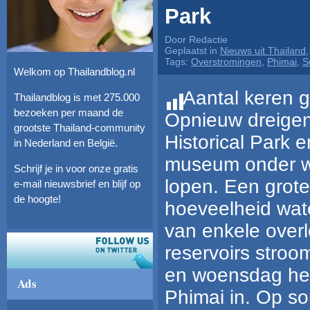
Park
Door Redactie
Geplaatst in
Nieuws uit Thailand
Tags:
Overstromingen
,
Phimai
,
S
Welkom op Thailandblog.nl
Aantal keren g
Thailandblog is met 275.000
bezoeken per maand de
Opnieuw dreigen
grootste Thailand-community
Historical Park e
in Nederland en België.
museum onder w
Schrijf je in voor onze gratis
lopen. Een grote
e-mail nieuwsbrief en blijf op
de hoogte!
hoeveelheid wat
van enkele over
reservoirs stro
en woensdag het 
Ads
Phimai in. Op s