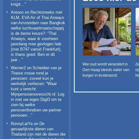
knijpt…
”
Antoon
on
Rechtstreeks met
KLM, EVA Air of Thai Airways
van Amsterdam naar Bangkok
welke luchtvaartmaatschappij
is de beste keuze?
: “
Thai
Airways, waar ik voorheen
jarenlang mee gevlogen heb
(met B747 vanuit Frankfurt),
Opinie
is thans goed. Ben er dit
7 augustus 2026
7 
jaar…
”
Wie oud wordt verandert in
Ze
Werner2
on
Scheiden van je
Den Haag steeds vaker van
op
Thaise vrouw rond je
burger in kostenpost
N
pensioen: zoveel kun je
werkelijk verliezen
: “
Waar
kunt u terecht:
Mijnpensioenoverzicht.nl: Log
in met uw eigen DigiD om te
zien bij welke
pensioenfondsen uw partner
pensioen…
”
RonnyLatYa
on
De
gevaarlijkste dieren van
Thailand zijn niet de dieren die