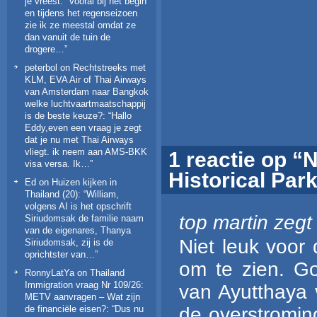
je vreest
: “
Vooral bij het begin
en tijdens het regenseizoen
zie ik ze meestal omdat ze
dan vanuit de tuin de
drogere…
”
peterbol
on
Rechtstreeks met
KLM, EVA Air of Thai Airways
van Amsterdam naar Bangkok
welke luchtvaartmaatschappij
is de beste keuze?
: “
Hallo
Eddy,even een vraag je zegt
dat je nu met Thai Airways
vliegt. ik neem aan AMS-BKK
1 reactie op “
visa versa. Ik…
”
Historical Par
Ed
on
Huizen kijken in
Thailand (20)
: “
William,
volgens AI is het opschrift
top martin
zegt
Siriudomsak de familie naam
van de eigenares, Thanya
Niet leuk voor
Siriudomsak, zij is de
oprichtster van…
”
om te zien. Goo
RonnyLatYa
on
Thailand
Immigration vraag Nr 109/26:
van Ayutthaya 
METV aanvragen – Wat zijn
de financiële eisen?
: “
Dus nu
de overstromin