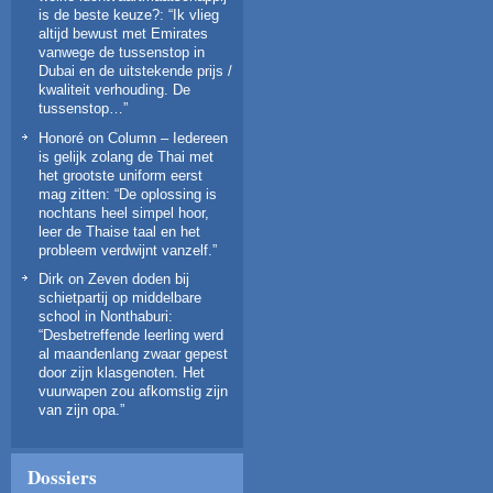
is de beste keuze?
: “
Ik vlieg
altijd bewust met Emirates
vanwege de tussenstop in
Dubai en de uitstekende prijs /
kwaliteit verhouding. De
tussenstop…
”
Honoré
on
Column – Iedereen
is gelijk zolang de Thai met
het grootste uniform eerst
mag zitten
: “
De oplossing is
nochtans heel simpel hoor,
leer de Thaise taal en het
probleem verdwijnt vanzelf.
”
Dirk
on
Zeven doden bij
schietpartij op middelbare
school in Nonthaburi
:
“
Desbetreffende leerling werd
al maandenlang zwaar gepest
door zijn klasgenoten. Het
vuurwapen zou afkomstig zijn
van zijn opa.
”
Dossiers