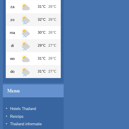
za
31°C
26°C
zo
32°C
26°C
ma
30°C
26°C
di
29°C
27°C
wo
31°C
26°C
do
31°C
27°C
Menu
Hotels Thailand
Reistips
Thailand informatie