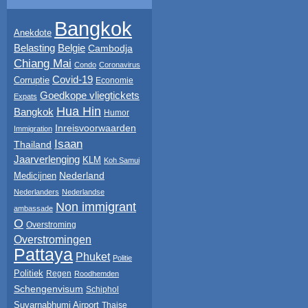
Bangkok
Anekdote
Belasting
Belgie
Cambodja
Chiang Mai
Condo
Coronavirus
Covid-19
Corruptie
Economie
Goedkope vliegtickets
Expats
Hua Hin
Bangkok
Humor
Inreisvoorwaarden
Immigration
Isaan
Thailand
Jaarverlenging
KLM
Koh Samui
Nederland
Medicijnen
Nederlanders
Nederlandse
Non immigrant
ambassade
O
Overstroming
Overstromingen
Pattaya
Phuket
Politie
Politiek
Regen
Roodhemden
Schengenvisum
Schiphol
Suvarnabhumi Airport
Thaise