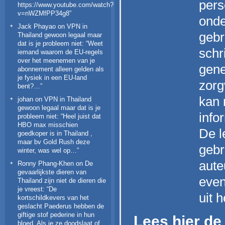
pers
https://www.youtube.com/watch?
v=nWZMfPP34g8
”
onde
Jack Phayao
on
VPN in
gebr
Thailand gewoon legaal maar
dat is je probleem niet
: “
Weet
schr
iemand waarom de EU-regels
over het meenemen van je
gene
abonnement alleen gelden als
je fysiek in een EU-land
zorg
bent?…
”
kan 
johan
on
VPN in Thailand
gewoon legaal maar dat is je
info
probleem niet
: “
Heel juist dat
HBO max misschien
De l
goedkoper is in Thailand ,
maar bv Gold Rush deze
gebr
winter, was wel op…
”
aute
Ronny Phang-Khen
on
De
gevaarlijkste dieren van
even
Thailand zijn niet de dieren die
je vreest
: “
De
uit 
kortschildkevers van het
geslacht Paederus hebben de
giftige stof pederine in hun
Lees hier de 
bloed. Als je ze doodslaat of