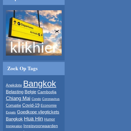
Zoek Op Tags
Bangkok
Anekdote
Belasting
Belgie
Cambodja
Chiang Mai
Condo
Coronavirus
Covid-19
Corruptie
Economie
Goedkope vliegtickets
Expats
Hua Hin
Bangkok
Humor
Inreisvoorwaarden
Immigration