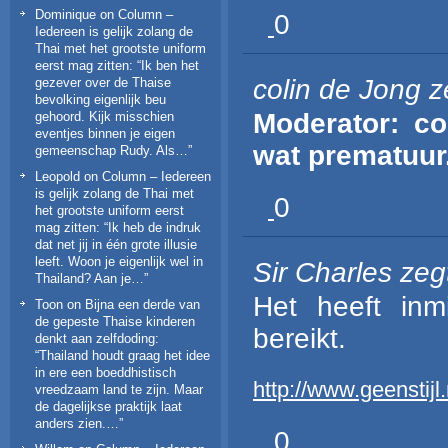
Dominique
on
Column –
0
Iedereen is gelijk zolang de
Thai met het grootste uniform
eerst mag zitten
: “
Ik ben het
colin de Jong
z
gezever over de Thaise
bevolking eigenlijk beu
Moderator: co
gehoord. Kijk misschien
eventjes binnen je eigen
wat prematuur
gemeenschap Rudy. Als…
”
Leopold
on
Column – Iedereen
is gelijk zolang de Thai met
0
het grootste uniform eerst
mag zitten
: “
Ik heb de indruk
dat net jij in één grote illusie
leeft. Woon je eigenlijk wel in
Sir Charles
zeg
Thailand? Aan je…
”
Het heeft inm
Toon
on
Bijna een derde van
de gepeste Thaise kinderen
bereikt.
denkt aan zelfdoding
:
“
Thailand houdt graag het idee
in ere een boeddhistisch
http://www.geenstij
vreedzaam land te zijn. Maar
de dagelijkse praktijk laat
anders zien.…
”
0