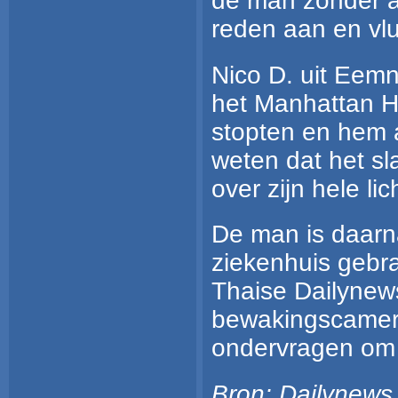
de man zonder a
reden aan en vl
Nico D. uit Eemne
het Manhattan Ho
stopten en hem a
weten dat het sl
over zijn hele l
De man is daarn
ziekenhuis gebr
Thaise Dailynews
bewakingscamera
ondervragen om d
Bron:
Dailynews