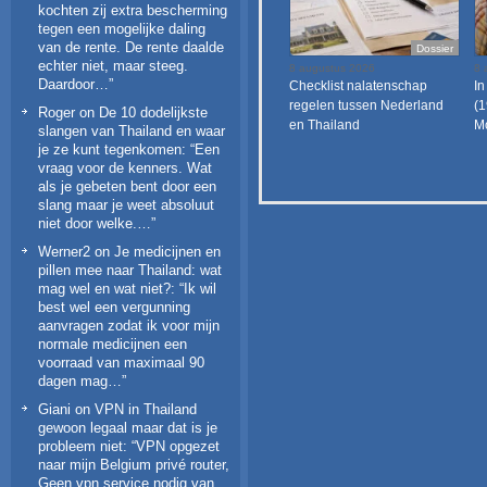
kochten zij extra bescherming
tegen een mogelijke daling
van de rente. De rente daalde
Dossier
echter niet, maar steeg.
8 augustus 2026
8 
Daardoor…
”
Checklist nalatenschap
In
regelen tussen Nederland
(1
Roger
on
De 10 dodelijkste
en Thailand
Mo
slangen van Thailand en waar
je ze kunt tegenkomen
: “
Een
vraag voor de kenners. Wat
als je gebeten bent door een
slang maar je weet absoluut
niet door welke.…
”
Werner2
on
Je medicijnen en
pillen mee naar Thailand: wat
mag wel en wat niet?
: “
Ik wil
best wel een vergunning
aanvragen zodat ik voor mijn
normale medicijnen een
voorraad van maximaal 90
dagen mag…
”
Giani
on
VPN in Thailand
gewoon legaal maar dat is je
probleem niet
: “
VPN opgezet
naar mijn Belgium privé router,
Geen vpn service nodig van