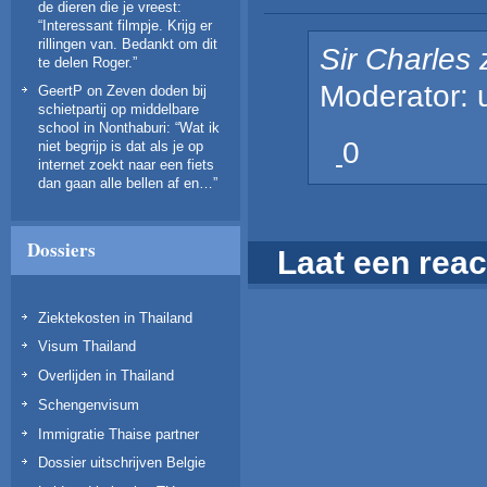
de dieren die je vreest
:
“
Interessant filmpje. Krijg er
rillingen van. Bedankt om dit
Sir Charles
te delen Roger.
”
Moderator: 
GeertP
on
Zeven doden bij
schietpartij op middelbare
school in Nonthaburi
: “
Wat ik
0
niet begrijp is dat als je op
internet zoekt naar een fiets
dan gaan alle bellen af en…
”
Dossiers
Laat een reac
Ziektekosten in Thailand
Visum Thailand
Overlijden in Thailand
Schengenvisum
Immigratie Thaise partner
Dossier uitschrijven Belgie