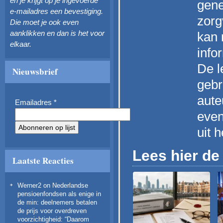
en je krijgt op je ingevoerde
gene
e-mailadres een bevestiging.
zorg
Die moet je ook even
aanklikken en dan is het voor
kan 
elkaar.
info
De l
Nieuwsbrief
gebr
aute
Emailadres
*
even
uit 
Lees hier de 
Laatste Reacties
Werner2
on
Nederlandse
pensioenfondsen als enige in
de min: deelnemers betalen
de prijs voor overdreven
voorzichtigheid
: “
Daarom