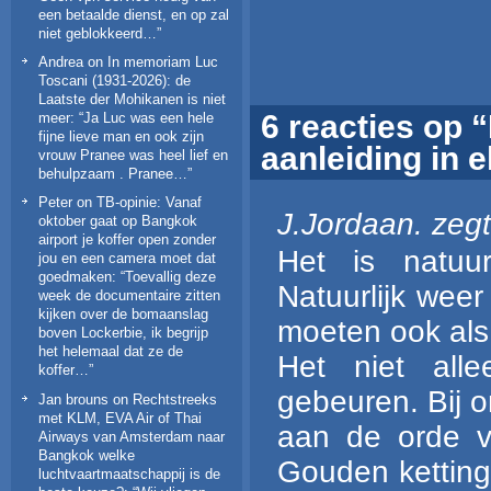
een betaalde dienst, en op zal
niet geblokkeerd…
”
Andrea
on
In memoriam Luc
Toscani (1931-2026): de
Laatste der Mohikanen is niet
6 reacties op 
meer
: “
Ja Luc was een hele
fijne lieve man en ook zijn
aanleiding in 
vrouw Pranee was heel lief en
behulpzaam . Pranee…
”
Peter
on
TB-opinie: Vanaf
J.Jordaan.
zegt
oktober gaat op Bangkok
airport je koffer open zonder
Het is natuur
jou en een camera moet dat
goedmaken
: “
Toevallig deze
Natuurlijk wee
week de documentaire zitten
kijken over de bomaanslag
moeten ook als 
boven Lockerbie, ik begrijp
het helemaal dat ze de
Het niet all
koffer…
”
gebeuren. Bij 
Jan brouns
on
Rechtstreeks
met KLM, EVA Air of Thai
aan de orde v
Airways van Amsterdam naar
Bangkok welke
Gouden ketting
luchtvaartmaatschappij is de