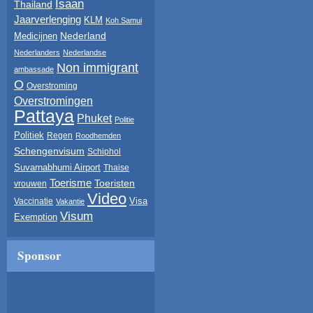
Isaan
Thailand
Jaarverlenging
KLM
Koh Samui
Nederland
Medicijnen
Nederlanders
Nederlandse
Non immigrant
ambassade
O
Overstroming
Overstromingen
Pattaya
Phuket
Politie
Politiek
Regen
Roodhemden
Schengenvisum
Schiphol
Suvarnabhumi Airport
Thaise
Toerisme
Toeristen
vrouwen
Video
Visa
Vaccinatie
Vakantie
Visum
Exemption
Sponsor