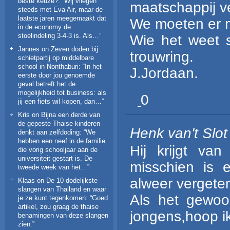
beste keuze?
: “
Wij vliegen
maatschappij ve
steeds met Eva Air, maar de
laatste jaren meegemaakt dat
We moeten er m
in de economy de
stoelindeling 3-4-3 is. Als…
”
Wie het weet s
Jannes
on
Zeven doden bij
trouwring.
schietpartij op middelbare
school in Nonthaburi
: “
In het
J.Jordaan.
eerste door jou genoemde
geval betreft het de
mogelijkheid tot business: als
0
jij een fiets wil kopen, dan…
”
Kris
on
Bijna een derde van
de gepeste Thaise kinderen
Henk van't Slot
denkt aan zelfdoding
: “
We
hebben een neef in de familie
Hij krijgt van
die vorig schooljaar aan de
universiteit gestart is. De
misschien is 
tweede week van het…
”
alweer vergeten
Klaas
on
De 10 dodelijkste
slangen van Thailand en waar
Als het gewoo
je ze kunt tegenkomen
: “
Goed
artikel, zou graag de thaise
jongens,hoop ik
benamingen van deze slangen
zien.
”