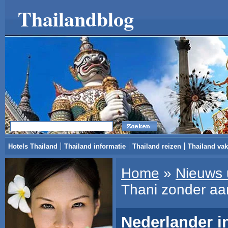
Thailandblog
Hotels Thailand
Thailand informatie
Thailand reizen
Thailand vak
Home
»
Nieuws 
Thani zonder aan
Nederlander i