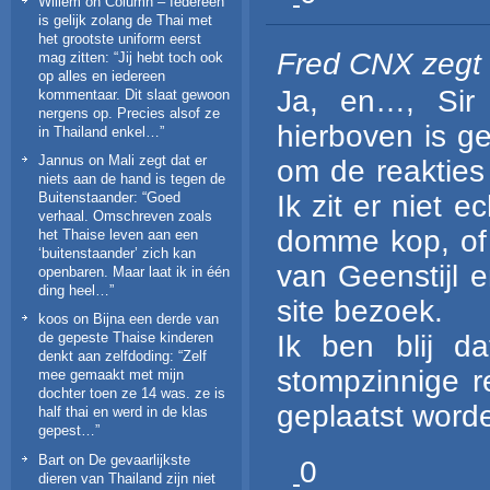
Willem
on
Column – Iedereen
is gelijk zolang de Thai met
het grootste uniform eerst
Fred CNX
zegt
mag zitten
: “
Jij hebt toch ook
op alles en iedereen
Ja, en…, Sir 
kommentaar. Dit slaat gewoon
nergens op. Precies alsof ze
hierboven is g
in Thailand enkel…
”
Jannus
on
Mali zegt dat er
om de reakties
niets aan de hand is tegen de
Ik zit er niet 
Buitenstaander
: “
Goed
verhaal. Omschreven zoals
domme kop, of u
het Thaise leven aan een
‘buitenstaander’ zich kan
van Geenstijl 
openbaren. Maar laat ik in één
ding heel…
”
site bezoek.
koos
on
Bijna een derde van
Ik ben blij 
de gepeste Thaise kinderen
denkt aan zelfdoding
: “
Zelf
stompzinnige re
mee gemaakt met mijn
dochter toen ze 14 was. ze is
geplaatst word
half thai en werd in de klas
gepest…
”
Bart
on
De gevaarlijkste
0
dieren van Thailand zijn niet