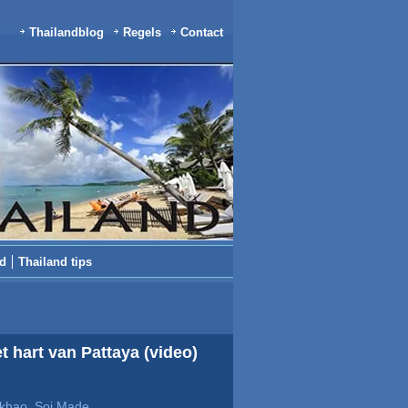
Thailandblog
Regels
Contact
nd
Thailand tips
 hart van Pattaya (video)
akhao
,
Soi Made