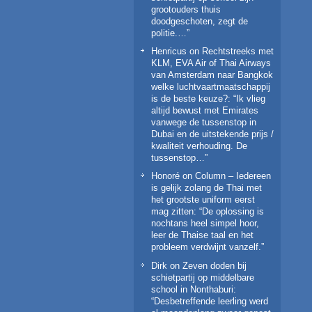
grootouders thuis
doodgeschoten, zegt de
politie.…
”
Henricus
on
Rechtstreeks met
KLM, EVA Air of Thai Airways
van Amsterdam naar Bangkok
welke luchtvaartmaatschappij
is de beste keuze?
: “
Ik vlieg
altijd bewust met Emirates
vanwege de tussenstop in
Dubai en de uitstekende prijs /
kwaliteit verhouding. De
tussenstop…
”
Honoré
on
Column – Iedereen
is gelijk zolang de Thai met
het grootste uniform eerst
mag zitten
: “
De oplossing is
nochtans heel simpel hoor,
leer de Thaise taal en het
probleem verdwijnt vanzelf.
”
Dirk
on
Zeven doden bij
schietpartij op middelbare
school in Nonthaburi
:
“
Desbetreffende leerling werd