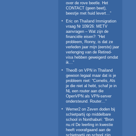
over de rove beetle. Het
CONTACT (geen beet),
beestje met huid levert…
”
Eric
on
Thailand Immigration
vraag Nr 109/26: METV
aanvragen – Wat zijn de
financiële eisen?
: “
Het
probleem, Ronny, is dat ze
verleden jaar mijn (eerste) jaar
verlenging van de Retired-
visa hebben geweigerd omdat
ik…
”
TheoB
on
VPN in Thailand
gewoon legaal maar dat is je
probleem niet
: “
Cornelis, Als
je die niet al hebt, schaf je in
NL een router aan die
OpenVPN als VPN-server
ondersteund. Router…
”
Werner2
on
Zeven doden bij
schietpartij op middelbare
school in Nonthaburi
: “
Bron
nu.nl De leerling in kwestie
heeft voorafgaand aan de
schietpartij op school zijn