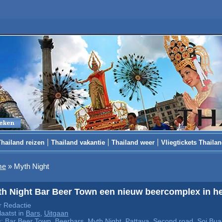
Thailand reizen
Thailand vakantie
Thailand weer
Vliegtickets Thaila
me
»
Myth Night
h Night Bar Beer Town een nieuw beercomplex in het
 Redactie
aatst in
Bars
,
Uitgaan
s:
Bar Beer Town
,
Beerbars
,
Myth Night
,
Pattaya
,
Second road
,
Soi Bu