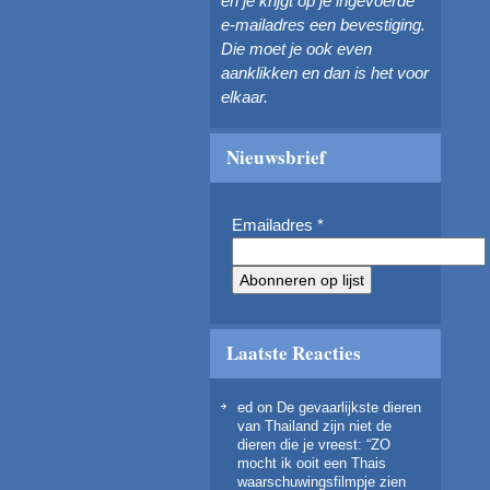
en je krijgt op je ingevoerde
e-mailadres een bevestiging.
Die moet je ook even
aanklikken en dan is het voor
elkaar.
Nieuwsbrief
Emailadres
*
Laatste Reacties
ed
on
De gevaarlijkste dieren
van Thailand zijn niet de
dieren die je vreest
: “
ZO
mocht ik ooit een Thais
waarschuwingsfilmpje zien