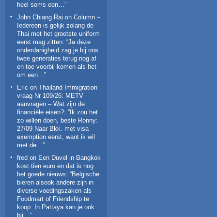
heel soms een…
”
John Chiang Rai
on
Column –
Iedereen is gelijk zolang de
Thai met het grootste uniform
eerst mag zitten
: “
Ja deze
onderdanigheid zag je bij ons
twee generaties terug nog af
en toe voorbij komen als het
om een…
”
Eric
on
Thailand Immigration
vraag Nr 109/26: METV
aanvragen – Wat zijn de
financiële eisen?
: “
Ik zou het
zo willen doen, beste Ronny:
27/09 Naar Bkk. met visa
exemption eerst, want ik wil
met de…
”
fred
on
Een Duvel in Bangkok
kost tien euro en dat is nog
het goede nieuws
: “
Belgische
bieren alsook andere zijn in
diverse voedingszaken als
Foodmart of Friendship te
koop. In Pattaya kan je ook
bij…
”