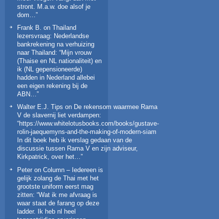
stront. M.a.w. doe alsof je
dom…
”
Frank B.
on
Thailand
lezersvraag: Nederlandse
bankrekening na verhuizing
naar Thailand
: “
Mijn vrouw
(Thaise en NL nationaliteit) en
ik (NL gepensioneerde)
hadden in Nederland allebei
een eigen rekening bij de
ABN…
”
Walter E.J. Tips
on
De rekensom waarmee Rama
V de slavernij liet verdampen
:
“
https://www.whitelotusbooks.com/books/gustave-
rolin-jaequemyns-and-the-making-of-modern-siam
In dit boek heb ik verslag gedaan van de
discussie tussen Rama V en zijn adviseur,
Kirkpatrick, over het…
”
Peter
on
Column – Iedereen is
gelijk zolang de Thai met het
grootste uniform eerst mag
zitten
: “
Wat ik me afvraag is
waar staat de farang op deze
ladder. Ik heb nl heel