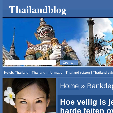
Thailandblog
Hotels Thailand
Thailand informatie
Thailand reizen
Thailand vak
Home
»
Bankdep
Hoe veilig is 
harde feiten ov