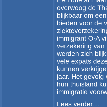
Een drietal maa
overwoog de Tha
blijkbaar om een 
bieden voor de v
ziekteverzekerin
immigrant O-A v
verzekering van
werden zich blij
vele expats deze
kunnen verkrijge
jaar. Het gevolg
hun thuisland ku
immigratie voor
Lees verder…