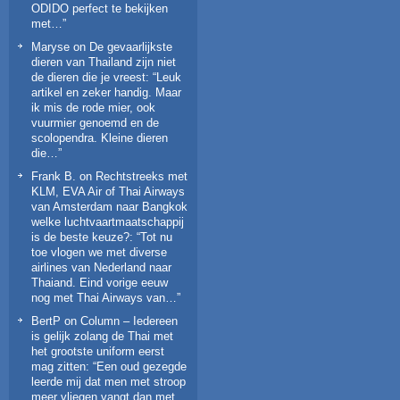
ODIDO perfect te bekijken
met…
”
Maryse
on
De gevaarlijkste
dieren van Thailand zijn niet
de dieren die je vreest
: “
Leuk
artikel en zeker handig. Maar
ik mis de rode mier, ook
vuurmier genoemd en de
scolopendra. Kleine dieren
die…
”
Frank B.
on
Rechtstreeks met
KLM, EVA Air of Thai Airways
van Amsterdam naar Bangkok
welke luchtvaartmaatschappij
is de beste keuze?
: “
Tot nu
toe vlogen we met diverse
airlines van Nederland naar
Thaiand. Eind vorige eeuw
nog met Thai Airways van…
”
BertP
on
Column – Iedereen
is gelijk zolang de Thai met
het grootste uniform eerst
mag zitten
: “
Een oud gezegde
leerde mij dat men met stroop
meer vliegen vangt dan met