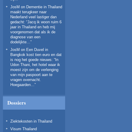
JosM
on
Dementie in Thailand
maakt terugkeer naar
Nederland veel lastiger dan
gedacht
: “
Jacq ik woon ruim 6
jaar in Thailand en heb mij
voorgenomen dat als ik de
diagnose van een
dodelijkte…
”
JosM
on
Een Duvel in
Bangkok kost tien euro en dat
is nog het goede nieuws
: “
In
Udon Thani, het hotel waar ik
moest zijn om de verlenging
van mijn paspoort aan te
vragen overnacht.
Hoegaarden…
”
Dossiers
Ziektekosten in Thailand
Visum Thailand