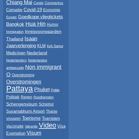
Chiang Mai
Condo
Coronavirus
Covid-19
Corruptie
Economie
Goedkope vliegtickets
Expats
Hua Hin
Bangkok
Humor
Inreisvoorwaarden
Immigration
Isaan
Thailand
Jaarverlenging
KLM
Koh Samui
Nederland
Medicijnen
Nederlanders
Nederlandse
Non immigrant
ambassade
O
Overstroming
Overstromingen
Pattaya
Phuket
Politie
Politiek
Regen
Roodhemden
Schengenvisum
Schiphol
Suvarnabhumi Airport
Thaise
Toerisme
Toeristen
vrouwen
Video
Visa
Vaccinatie
Vakantie
Visum
Exemption