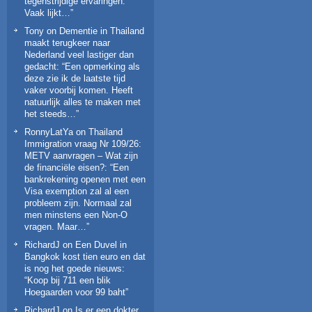
tegenstrijdige ervaringen.
Vaak lijkt…
”
Tony
on
Dementie in Thailand
maakt terugkeer naar
Nederland veel lastiger dan
gedacht
: “
Een opmerking als
deze zie ik de laatste tijd
vaker voorbij komen. Heeft
natuurlijk alles te maken met
het steeds…
”
RonnyLatYa
on
Thailand
Immigration vraag Nr 109/26:
METV aanvragen – Wat zijn
de financiële eisen?
: “
Een
bankrekening openen met een
Visa exemption zal al een
probleem zijn. Normaal zal
men minstens een Non-O
vragen. Maar…
”
RichardJ
on
Een Duvel in
Bangkok kost tien euro en dat
is nog het goede nieuws
:
“
Koop bij 711 een blik
Hoegaarden voor 99 baht
”
RichardJ
on
Is er een dokter