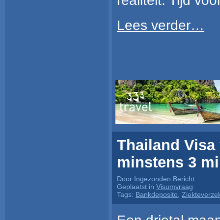
realiteit. Tijd vo
Lees verder…
Thailand Visa
minstens 3 mil
Door Ingezonden Bericht
Geplaatst in
Visumvraag
Tags:
Bankdeposito
,
Ziekteverze