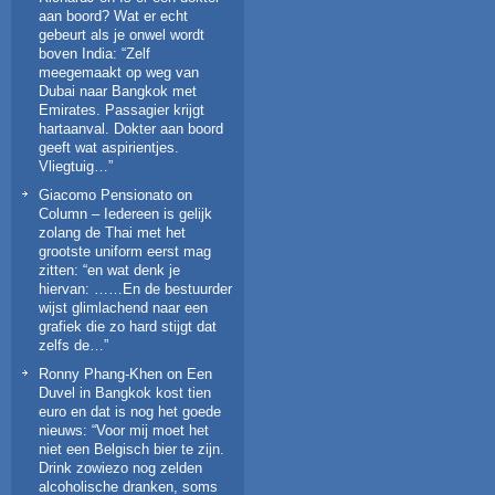
aan boord? Wat er echt
gebeurt als je onwel wordt
boven India
: “
Zelf
meegemaakt op weg van
Dubai naar Bangkok met
Emirates. Passagier krijgt
hartaanval. Dokter aan boord
geeft wat aspirientjes.
Vliegtuig…
”
Giacomo Pensionato
on
Column – Iedereen is gelijk
zolang de Thai met het
grootste uniform eerst mag
zitten
: “
en wat denk je
hiervan: ……En de bestuurder
wijst glimlachend naar een
grafiek die zo hard stijgt dat
zelfs de…
”
Ronny Phang-Khen
on
Een
Duvel in Bangkok kost tien
euro en dat is nog het goede
nieuws
: “
Voor mij moet het
niet een Belgisch bier te zijn.
Drink zowiezo nog zelden
alcoholische dranken, soms