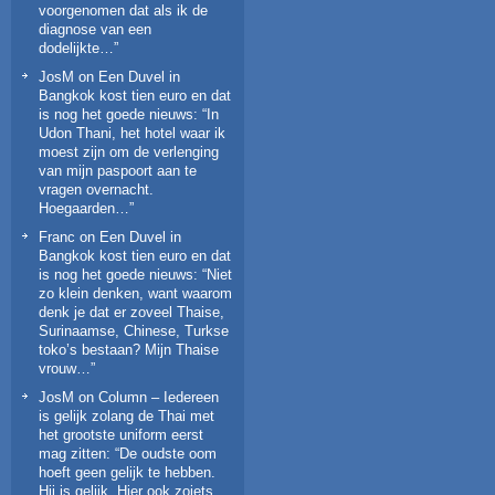
voorgenomen dat als ik de
diagnose van een
dodelijkte…
”
JosM
on
Een Duvel in
Bangkok kost tien euro en dat
is nog het goede nieuws
: “
In
Udon Thani, het hotel waar ik
moest zijn om de verlenging
van mijn paspoort aan te
vragen overnacht.
Hoegaarden…
”
Franc
on
Een Duvel in
Bangkok kost tien euro en dat
is nog het goede nieuws
: “
Niet
zo klein denken, want waarom
denk je dat er zoveel Thaise,
Surinaamse, Chinese, Turkse
toko’s bestaan? Mijn Thaise
vrouw…
”
JosM
on
Column – Iedereen
is gelijk zolang de Thai met
het grootste uniform eerst
mag zitten
: “
De oudste oom
hoeft geen gelijk te hebben.
Hij is gelijk. Hier ook zoiets