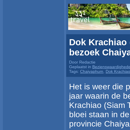
Dok Krachiao (
bezoek Chaiy
Door Redactie
Geplaatst in
Bezienswaardighed
Tags:
Chaiyaphum
,
Dok Krachia
Het is weer die p
jaar waarin de 
Krachiao (Siam 
bloei staan in de
provincie Chaiy