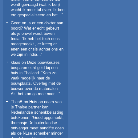
wordt gevraagd (wat ik ben)
wacht ik meestal even. Ik ben
erg gespecialiseerd en het…
”
Geert
on
Is er een dokter aan
boord? Wat er echt gebeurt
als je onwel wordt boven
India
: “
Ik heb het toch eens
meegemaakt , er kreeg er
enen een crisis achter ons en
we zijn in india…
”
klaas
on
Deze bouwkeuzes
besparen echt geld bij een
huis in Thailand
: “
Kom zo
vaak mogelijk naar de
bouwplaats. Overleg met de
bouwer over de materialen.
Als het kan ga mee naar…
”
TheoB
on
Huis op naam van
je Thaise partner kan
Nederlandse schenkbelasting
betekenen
: “
Goed opgemerkt,
thomasje De buitenlandse
ontvanger moet aangifte doen
als de NLse schenker minder