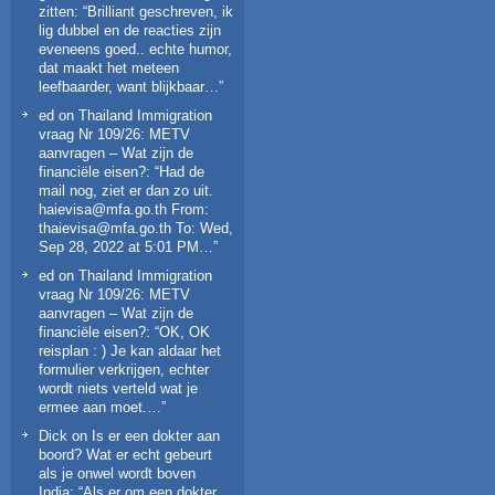
zitten
: “
Brilliant geschreven, ik
lig dubbel en de reacties zijn
eveneens goed.. echte humor,
dat maakt het meteen
leefbaarder, want blijkbaar…
”
ed
on
Thailand Immigration
vraag Nr 109/26: METV
aanvragen – Wat zijn de
financiële eisen?
: “
Had de
mail nog, ziet er dan zo uit.
haievisa@mfa.go.th From:
thaievisa@mfa.go.th To: Wed,
Sep 28, 2022 at 5:01 PM…
”
ed
on
Thailand Immigration
vraag Nr 109/26: METV
aanvragen – Wat zijn de
financiële eisen?
: “
OK, OK
reisplan : ) Je kan aldaar het
formulier verkrijgen, echter
wordt niets verteld wat je
ermee aan moet.…
”
Dick
on
Is er een dokter aan
boord? Wat er echt gebeurt
als je onwel wordt boven
India
: “
Als er om een dokter