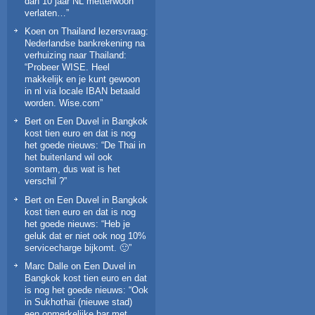
dan 10 jaar NL metterwoon
verlaten…
”
Koen
on
Thailand lezersvraag:
Nederlandse bankrekening na
verhuizing naar Thailand
:
“
Probeer WISE. Heel
makkelijk en je kunt gewoon
in nl via locale IBAN betaald
worden. Wise.com
”
Bert
on
Een Duvel in Bangkok
kost tien euro en dat is nog
het goede nieuws
: “
De Thai in
het buitenland wil ook
somtam, dus wat is het
verschil ?
”
Bert
on
Een Duvel in Bangkok
kost tien euro en dat is nog
het goede nieuws
: “
Heb je
geluk dat er niet ook nog 10%
servicecharge bijkomt. 🙂
”
Marc Dalle
on
Een Duvel in
Bangkok kost tien euro en dat
is nog het goede nieuws
: “
Ook
in Sukhothai (nieuwe stad)
een opmerkelijke bar met