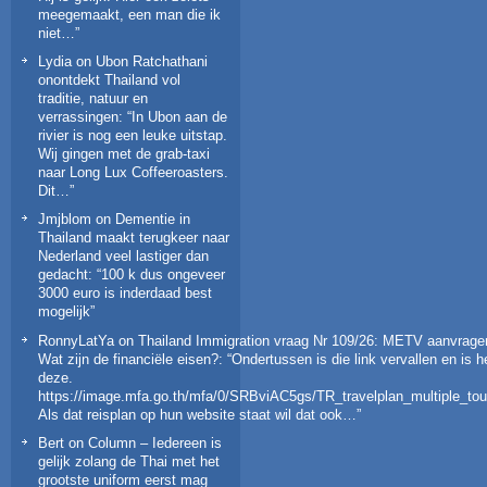
meegemaakt, een man die ik
niet…
”
Lydia
on
Ubon Ratchathani
onontdekt Thailand vol
traditie, natuur en
verrassingen
: “
In Ubon aan de
rivier is nog een leuke uitstap.
Wij gingen met de grab-taxi
naar Long Lux Coffeeroasters.
Dit…
”
Jmjblom
on
Dementie in
Thailand maakt terugkeer naar
Nederland veel lastiger dan
gedacht
: “
100 k dus ongeveer
3000 euro is inderdaad best
mogelijk
”
RonnyLatYa
on
Thailand Immigration vraag Nr 109/26: METV aanvrage
Wat zijn de financiële eisen?
: “
Ondertussen is die link vervallen en is h
deze.
https://image.mfa.go.th/mfa/0/SRBviAC5gs/TR_travelplan_multiple_tour
Als dat reisplan op hun website staat wil dat ook…
”
Bert
on
Column – Iedereen is
gelijk zolang de Thai met het
grootste uniform eerst mag