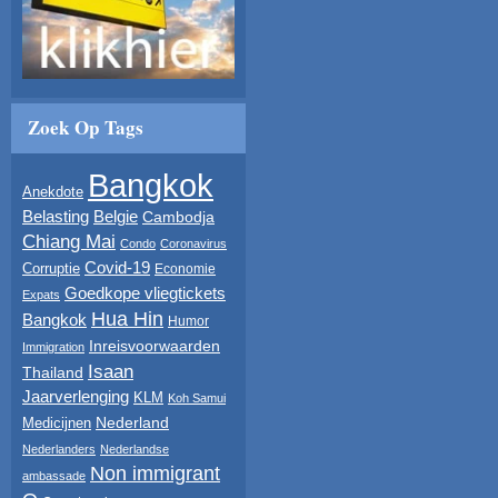
Zoek Op Tags
Bangkok
Anekdote
Belasting
Belgie
Cambodja
Chiang Mai
Condo
Coronavirus
Covid-19
Corruptie
Economie
Goedkope vliegtickets
Expats
Hua Hin
Bangkok
Humor
Inreisvoorwaarden
Immigration
Isaan
Thailand
Jaarverlenging
KLM
Koh Samui
Nederland
Medicijnen
Nederlanders
Nederlandse
Non immigrant
ambassade