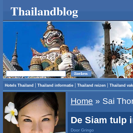
Thailandblog
Hotels Thailand
Thailand informatie
Thailand reizen
Thailand vak
Home
»
Sai Tho
De Siam tulp
Door Gringo