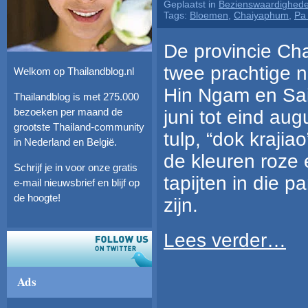
Geplaatst in
Bezienswaardighed
Tags:
Bloemen
,
Chaiyaphum
,
Pa
De provincie Ch
twee prachtige n
Welkom op Thailandblog.nl
Hin Ngam en Sai
Thailandblog is met 275.000
bezoeken per maand de
juni tot eind au
grootste Thailand-community
tulp, “dok krajiao”
in Nederland en België.
de kleuren roze 
Schrijf je in voor onze gratis
tapijten in die 
e-mail nieuwsbrief en blijf op
de hoogte!
zijn.
Lees verder…
Ads