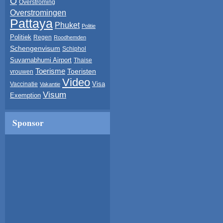
O
Overstroming
Overstromingen
Pattaya
Phuket
Politie
Politiek
Regen
Roodhemden
Schengenvisum
Schiphol
Suvarnabhumi Airport
Thaise
Toerisme
Toeristen
vrouwen
Video
Visa
Vaccinatie
Vakantie
Visum
Exemption
Sponsor