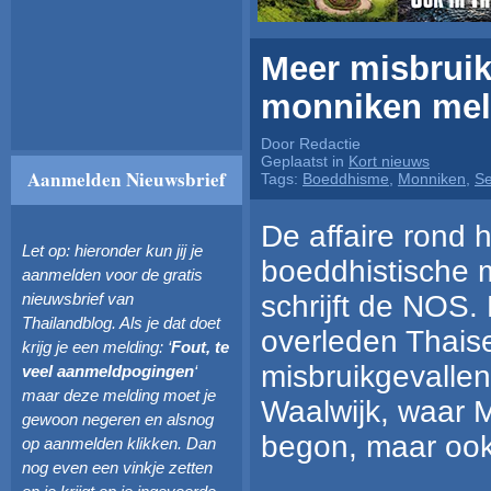
Meer misbruik
monniken mel
Door Redactie
Geplaatst in
Kort nieuws
Aanmelden Nieuwsbrief
Tags:
Boeddhisme
,
Monniken
,
Se
De affaire rond 
Let op: hieronder kun jij je
boeddhistische m
aanmelden voor de gratis
schrijft de NOS.
nieuwsbrief van
Thailandblog. Als je dat doet
overleden Thais
krijg je een melding: ‘
Fout, te
misbruikgevallen
veel aanmeldpogingen
‘
maar deze melding moet je
Waalwijk, waar Me
gewoon negeren en alsnog
begon, maar ook 
op aanmelden klikken. Dan
nog even een vinkje zetten