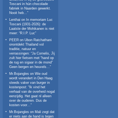
Toscani in hún chocolade
fabriek in Naarden gewerkt.
Nooit heb…
”
Lenthai
on
In memoriam Luc
Toscani (1931-2026): de
Laatste der Mohikanen is niet
meer
: “
R.I.P. Luc
”
PEER
on
Ubon Ratchathani
onontdekt Thailand vol
traditie, natuur en
verrassingen
: “
Ja Cornelis, J́íj
zult hier fietsen met “hand op
de rug en sigaar in de mond”
Geen bergen en heuvels…
”
Mr.Bojangles
on
Wie oud
wordt verandert in Den Haag
steeds vaker van burger in
kostenpost
: “
Ik vind het
verhaal van de overheid nogal
eenzijdig. Het gaat nl alleen
over de ouderen. Dus de
kosten voor…
”
Mr.Bojangles
on
Mali zegt dat
er niets aan de hand is tegen