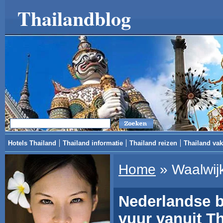
Thailandblog
Hotels Thailand
Thailand informatie
Thailand reizen
Thailand vak
Home
»
Waalwij
Nederlandse b
vuur vanuit T