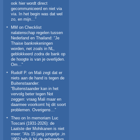
ook hier wordt direct
gecommuniceerd en niet via
via. In het begin was dat wel
zo, en mijn…
”
MM
on
Checklist
nalatenschap regelen tussen
Nederland en Thailand
: “
Je
Thaise bankrekeningen
worden, net zoals in NL,
geblokkeerd zodra de bank op
de hoogte is van je overlijden.
Om…
”
Rudolf P.
on
Mali zegt dat er
niets aan de hand is tegen de
Buitenstaander
:
“
Buitenstaander kan in het
vervolg beter tegen Not
zeggen: vraag Mali maar en
daarmee voorkomt hij dit soort
problemen. Overigens…
”
Theo
on
In memoriam Luc
Toscani (1931-2026): de
Laatste der Mohikanen is niet
meer
: “
Als 15 jarig jongetje ,in
1962,heb ik bij de gebroeders