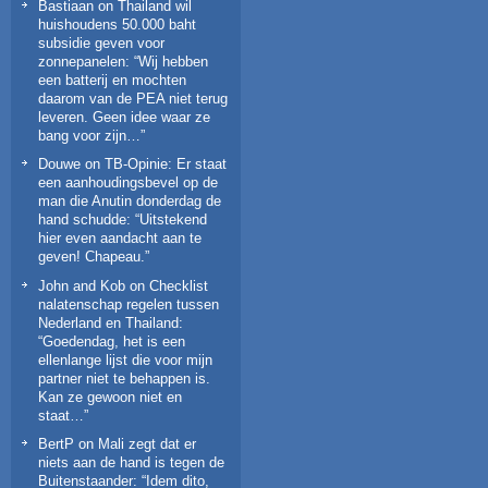
Bastiaan
on
Thailand wil
huishoudens 50.000 baht
subsidie geven voor
zonnepanelen
: “
Wij hebben
een batterij en mochten
daarom van de PEA niet terug
leveren. Geen idee waar ze
bang voor zijn…
”
Douwe
on
TB-Opinie: Er staat
een aanhoudingsbevel op de
man die Anutin donderdag de
hand schudde
: “
Uitstekend
hier even aandacht aan te
geven! Chapeau.
”
John and Kob
on
Checklist
nalatenschap regelen tussen
Nederland en Thailand
:
“
Goedendag, het is een
ellenlange lijst die voor mijn
partner niet te behappen is.
Kan ze gewoon niet en
staat…
”
BertP
on
Mali zegt dat er
niets aan de hand is tegen de
Buitenstaander
: “
Idem dito,