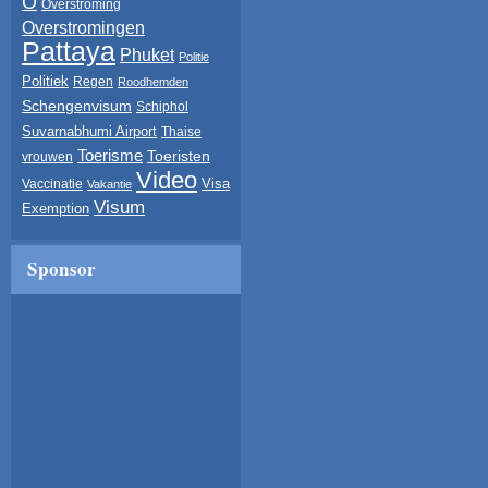
O
Overstroming
Overstromingen
Pattaya
Phuket
Politie
Politiek
Regen
Roodhemden
Schengenvisum
Schiphol
Suvarnabhumi Airport
Thaise
Toerisme
Toeristen
vrouwen
Video
Visa
Vaccinatie
Vakantie
Visum
Exemption
Sponsor