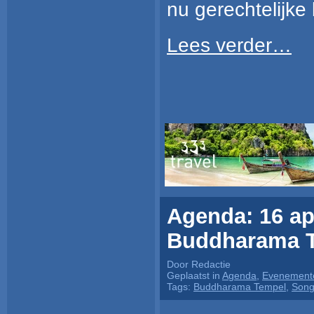
nu gerechtelijke
Lees verder…
Agenda: 16 apr
Buddharama T
Door Redactie
Geplaatst in
Agenda
,
Evenemente
Tags:
Buddharama Tempel
,
Song