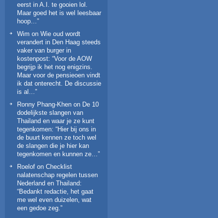
eerst in A.I. te gooien lol.
Maar goed het is wel leesbaar
hoop…
”
Wim
on
Wie oud wordt
verandert in Den Haag steeds
vaker van burger in
kostenpost
: “
Voor de AOW
begrijp ik het nog enigzins.
Maar voor de pensieoen vindt
ik dat onterecht. De discussie
is al…
”
Ronny Phang-Khen
on
De 10
dodelijkste slangen van
Thailand en waar je ze kunt
tegenkomen
: “
Hier bij ons in
de buurt kennen ze toch wel
de slangen die je hier kan
tegenkomen en kunnen ze…
”
Roelof
on
Checklist
nalatenschap regelen tussen
Nederland en Thailand
:
“
Bedankt redactie, het gaat
me wel even duizelen, wat
een gedoe zeg.
”