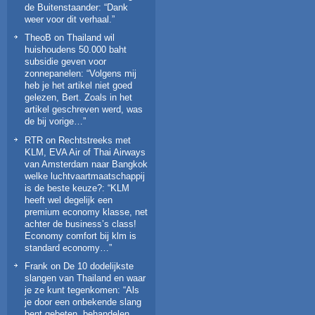
de Buitenstaander
: “
Dank
weer voor dit verhaal.
”
TheoB
on
Thailand wil
huishoudens 50.000 baht
subsidie geven voor
zonnepanelen
: “
Volgens mij
heb je het artikel niet goed
gelezen, Bert. Zoals in het
artikel geschreven werd, was
de bij vorige…
”
RTR
on
Rechtstreeks met
KLM, EVA Air of Thai Airways
van Amsterdam naar Bangkok
welke luchtvaartmaatschappij
is de beste keuze?
: “
KLM
heeft wel degelijk een
premium economy klasse, net
achter de business’s class!
Economy comfort bij klm is
standard economy…
”
Frank
on
De 10 dodelijkste
slangen van Thailand en waar
je ze kunt tegenkomen
: “
Als
je door een onbekende slang
bent gebeten, behandelen