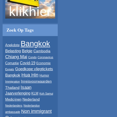
Zoek Op Tags
Bangkok
Anekdote
Belasting
Belgie
Cambodja
Chiang Mai
Condo
Coronavirus
Covid-19
Corruptie
Economie
Goedkope vliegtickets
Expats
Hua Hin
Bangkok
Humor
Inreisvoorwaarden
Immigration
Isaan
Thailand
Jaarverlenging
KLM
Koh Samui
Nederland
Medicijnen
Nederlanders
Nederlandse
Non immigrant
ambassade