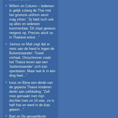
Willem
on
Column – Iedereen
is gelijk zolang de Thai met
het grootste uniform eerst
mag zitten
: “
Jij hebt toch ook
op alles en iedereen
kommentaar. Dit slaat gewoon
nergens op. Precies alsof ze
in Thailand enkel…
”
Jannus
on
Mali zegt dat er
niets aan de hand is tegen de
Buitenstaander
: “
Goed
verhaal. Omschreven zoals
het Thaise leven aan een
‘buitenstaander’ zich kan
openbaren. Maar laat ik in één
ding heel…
”
koos
on
Bijna een derde van
de gepeste Thaise kinderen
denkt aan zelfdoding
: “
Zelf
mee gemaakt met mijn
dochter toen ze 14 was. ze is
half thai en werd in de klas
gepest…
”
Bart
on
De gevaarlijkste