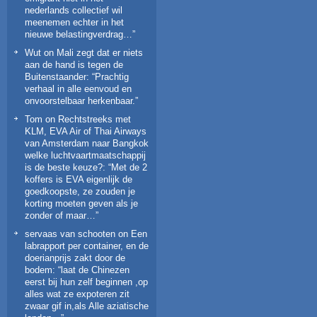
nederlands collectief wil
meenemen echter in het
nieuwe belastingverdrag…
”
Wut
on
Mali zegt dat er niets
aan de hand is tegen de
Buitenstaander
: “
Prachtig
verhaal in alle eenvoud en
onvoorstelbaar herkenbaar.
”
Tom
on
Rechtstreeks met
KLM, EVA Air of Thai Airways
van Amsterdam naar Bangkok
welke luchtvaartmaatschappij
is de beste keuze?
: “
Met de 2
koffers is EVA eigenlijk de
goedkoopste, ze zouden je
korting moeten geven als je
zonder of maar…
”
servaas van schooten
on
Een
labrapport per container, en de
doerianprijs zakt door de
bodem
: “
laat de Chinezen
eerst bij hun zelf beginnen ,op
alles wat ze expoteren zit
zwaar gif in,als Alle aziatische