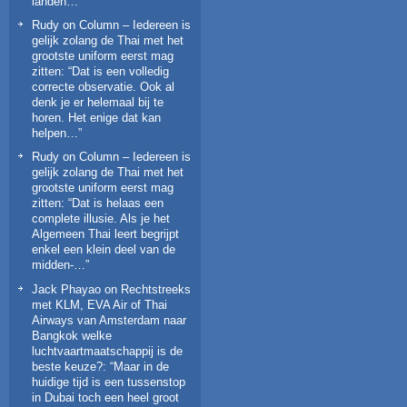
landen…
”
Rudy
on
Column – Iedereen is
gelijk zolang de Thai met het
grootste uniform eerst mag
zitten
: “
Dat is een volledig
correcte observatie. Ook al
denk je er helemaal bij te
horen. Het enige dat kan
helpen…
”
Rudy
on
Column – Iedereen is
gelijk zolang de Thai met het
grootste uniform eerst mag
zitten
: “
Dat is helaas een
complete illusie. Als je het
Algemeen Thai leert begrijpt
enkel een klein deel van de
midden-…
”
Jack Phayao
on
Rechtstreeks
met KLM, EVA Air of Thai
Airways van Amsterdam naar
Bangkok welke
luchtvaartmaatschappij is de
beste keuze?
: “
Maar in de
huidige tijd is een tussenstop
in Dubai toch een heel groot