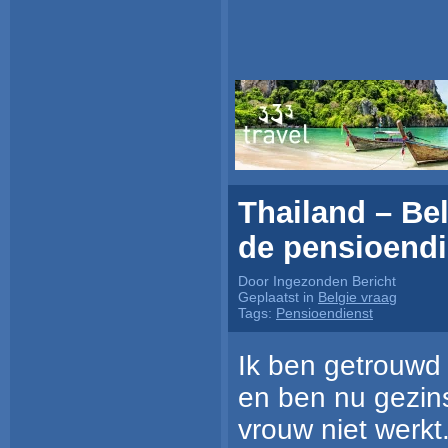
Thailand – Be
de pensioendi
Door Ingezonden Bericht
Geplaatst in
Belgie vraag
Tags:
Pensioendienst
Ik ben getrouwd
en ben nu gezin
vrouw niet werk