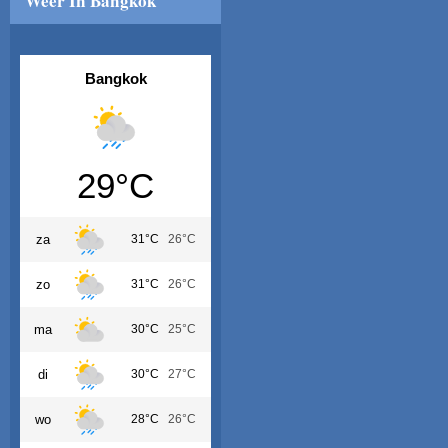
Weer In Bangkok
Bangkok
29°C
za
31°C
26°C
zo
31°C
26°C
ma
30°C
25°C
di
30°C
27°C
wo
28°C
26°C