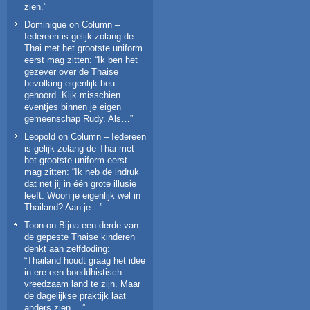
zien.
”
Dominique
on
Column –
Iedereen is gelijk zolang de
Thai met het grootste uniform
eerst mag zitten
: “
Ik ben het
gezever over de Thaise
bevolking eigenlijk beu
gehoord. Kijk misschien
eventjes binnen je eigen
gemeenschap Rudy. Als…
”
Leopold
on
Column – Iedereen
is gelijk zolang de Thai met
het grootste uniform eerst
mag zitten
: “
Ik heb de indruk
dat net jij in één grote illusie
leeft. Woon je eigenlijk wel in
Thailand? Aan je…
”
Toon
on
Bijna een derde van
de gepeste Thaise kinderen
denkt aan zelfdoding
:
“
Thailand houdt graag het idee
in ere een boeddhistisch
vreedzaam land te zijn. Maar
de dagelijkse praktijk laat
anders zien.…
”