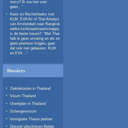
risico? Ik zou het voor
geen…
”
Kees
on
Rechtstreeks met
KLM, EVA Air of Thai Airways
van Amsterdam naar Bangkok
welke luchtvaartmaatschappij
is de beste keuze?
: “
Met Thai
heb ik geen ervaring en als ze
geen premium krijgen, gaat
dat ook niet gebeuren. KLM
en EVA…
”
Dossiers
Ziektekosten in Thailand
Visum Thailand
Overlijden in Thailand
Schengenvisum
Immigratie Thaise partner
Dossier uitschrijven Belgie