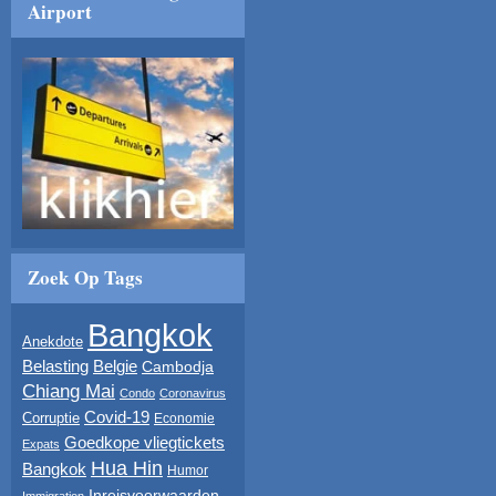
Airport
Zoek Op Tags
Bangkok
Anekdote
Belasting
Belgie
Cambodja
Chiang Mai
Condo
Coronavirus
Covid-19
Corruptie
Economie
Goedkope vliegtickets
Expats
Hua Hin
Bangkok
Humor
Inreisvoorwaarden