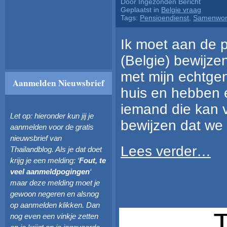
Door Ingezonden Bericht
Geplaatst in
Belgie vraag
Tags:
Pensioendienst
,
Samenwo
Ik moet aan de 
(Belgie) bewijz
met mijn echtge
Aanmelden Nieuwsbrief
huis en hebben e
iemand die kan v
Let op: hieronder kun jij je
bewijzen dat w
aanmelden voor de gratis
nieuwsbrief van
Lees verder…
Thailandblog. Als je dat doet
krijg je een melding: ‘
Fout, te
veel aanmeldpogingen
‘
maar deze melding moet je
gewoon negeren en alsnog
op aanmelden klikken. Dan
nog even een vinkje zetten