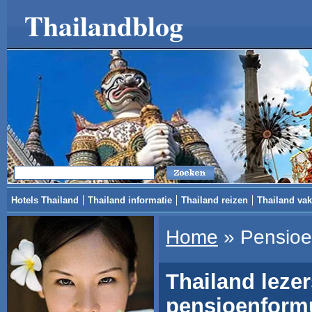
Thailandblog
Hotels Thailand
Thailand informatie
Thailand reizen
Thailand vak
Home
»
Pensioe
Thailand leze
pensioenformul