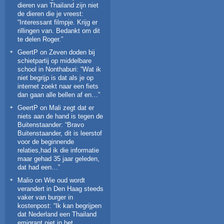
dieren van Thailand zijn niet
de dieren die je vreest
:
“
Interessant filmpje. Krijg er
rillingen van. Bedankt om dit
te delen Roger.
”
GeertP
on
Zeven doden bij
schietpartij op middelbare
school in Nonthaburi
: “
Wat ik
niet begrijp is dat als je op
internet zoekt naar een fiets
dan gaan alle bellen af en…
”
GeertP
on
Mali zegt dat er
niets aan de hand is tegen de
Buitenstaander
: “
Bravo
Buitenstaander, dit is leerstof
voor de beginnende
relaties,had ik die informatie
maar gehad 35 jaar geleden,
dat had een…
”
Malio
on
Wie oud wordt
verandert in Den Haag steeds
vaker van burger in
kostenpost
: “
Ik kan begrijpen
dat Nederland een Thailand
emigrant niet in het