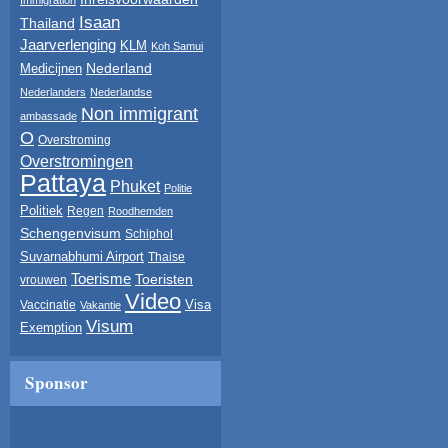
Immigration
Isaan
Thailand
Jaarverlenging
KLM
Koh Samui
Nederland
Medicijnen
Nederlanders
Nederlandse
Non immigrant
ambassade
O
Overstroming
Overstromingen
Pattaya
Phuket
Politie
Politiek
Regen
Roodhemden
Schengenvisum
Schiphol
Suvarnabhumi Airport
Thaise
Toerisme
Toeristen
vrouwen
Video
Visa
Vaccinatie
Vakantie
Visum
Exemption
Sponsor