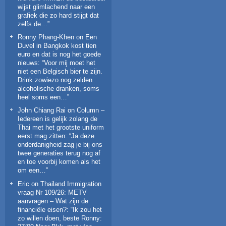
wijst glimlachend naar een
grafiek die zo hard stijgt dat
zelfs de…
”
Ronny Phang-Khen
on
Een
Duvel in Bangkok kost tien
euro en dat is nog het goede
nieuws
: “
Voor mij moet het
niet een Belgisch bier te zijn.
Drink zowiezo nog zelden
alcoholische dranken, soms
heel soms een…
”
John Chiang Rai
on
Column –
Iedereen is gelijk zolang de
Thai met het grootste uniform
eerst mag zitten
: “
Ja deze
onderdanigheid zag je bij ons
twee generaties terug nog af
en toe voorbij komen als het
om een…
”
Eric
on
Thailand Immigration
vraag Nr 109/26: METV
aanvragen – Wat zijn de
financiële eisen?
: “
Ik zou het
zo willen doen, beste Ronny: