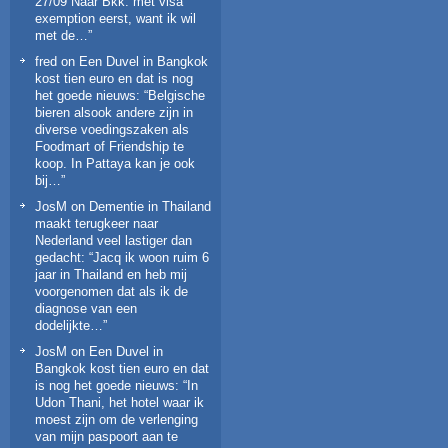
27/09 Naar Bkk. met visa
exemption eerst, want ik wil
met de…
”
fred
on
Een Duvel in Bangkok
kost tien euro en dat is nog
het goede nieuws
: “
Belgische
bieren alsook andere zijn in
diverse voedingszaken als
Foodmart of Friendship te
koop. In Pattaya kan je ook
bij…
”
JosM
on
Dementie in Thailand
maakt terugkeer naar
Nederland veel lastiger dan
gedacht
: “
Jacq ik woon ruim 6
jaar in Thailand en heb mij
voorgenomen dat als ik de
diagnose van een
dodelijkte…
”
JosM
on
Een Duvel in
Bangkok kost tien euro en dat
is nog het goede nieuws
: “
In
Udon Thani, het hotel waar ik
moest zijn om de verlenging
van mijn paspoort aan te