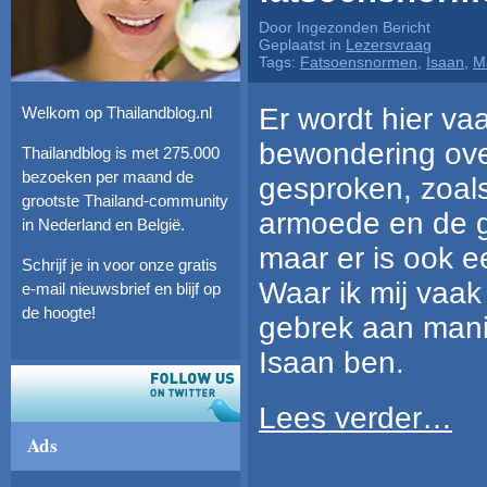
Door Ingezonden Bericht
Geplaatst in
Lezersvraag
Tags:
Fatsoensnormen
,
Isaan
,
M
Er wordt hier va
Welkom op Thailandblog.nl
bewondering ove
Thailandblog is met 275.000
bezoeken per maand de
gesproken, zoals
grootste Thailand-community
armoede en de 
in Nederland en België.
maar er is ook e
Schrijf je in voor onze gratis
Waar ik mij vaak
e-mail nieuwsbrief en blijf op
de hoogte!
gebrek aan manie
Isaan ben.
Lees verder…
Ads