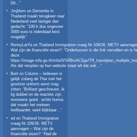
Dit…
”
Jmjblom
on
Dementie in
Thailand maakt terugkeer naar
Nederland veel lastiger dan
gedacht
: “
100 k dus ongeveer
3000 euro is inderdaad best
mogelijk
”
RonnyLatYa
on
Thailand Immigration vraag Nr 109/26: METV aanvrage
Wat zijn de financiële eisen?
: “
Ondertussen is die link vervallen en is h
deze.
https://image.mfa.go.th/mfa/0/SRBviAC5gs/TR_travelplan_multiple_tour
Als dat reisplan op hun website staat wil dat ook…
”
Bert
on
Column – Iedereen is
gelijk zolang de Thai met het
grootste uniform eerst mag
zitten
: “
Brilliant geschreven, ik
lig dubbel en de reacties zijn
eveneens goed.. echte humor,
dat maakt het meteen
leefbaarder, want blijkbaar…
”
ed
on
Thailand Immigration
vraag Nr 109/26: METV
aanvragen – Wat zijn de
financiële eisen?
: “
Had de