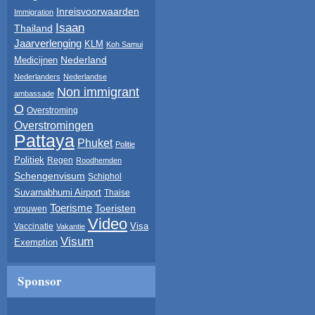
Inreisvoorwaarden
Immigration
Isaan
Thailand
Jaarverlenging
KLM
Koh Samui
Nederland
Medicijnen
Nederlanders
Nederlandse
Non immigrant
ambassade
O
Overstroming
Overstromingen
Pattaya
Phuket
Politie
Politiek
Regen
Roodhemden
Schengenvisum
Schiphol
Suvarnabhumi Airport
Thaise
Toerisme
Toeristen
vrouwen
Video
Visa
Vaccinatie
Vakantie
Visum
Exemption
Sponsor