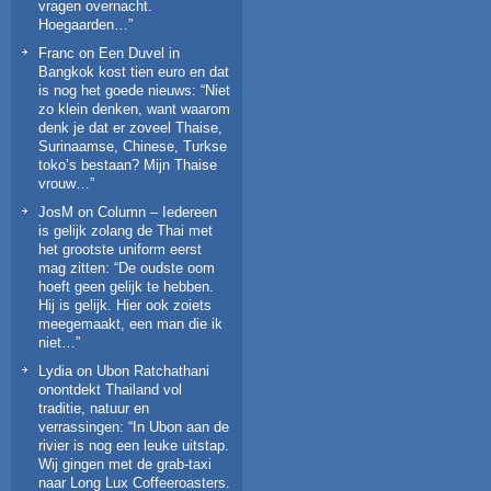
vragen overnacht.
Hoegaarden…
”
Franc
on
Een Duvel in
Bangkok kost tien euro en dat
is nog het goede nieuws
: “
Niet
zo klein denken, want waarom
denk je dat er zoveel Thaise,
Surinaamse, Chinese, Turkse
toko’s bestaan? Mijn Thaise
vrouw…
”
JosM
on
Column – Iedereen
is gelijk zolang de Thai met
het grootste uniform eerst
mag zitten
: “
De oudste oom
hoeft geen gelijk te hebben.
Hij is gelijk. Hier ook zoiets
meegemaakt, een man die ik
niet…
”
Lydia
on
Ubon Ratchathani
onontdekt Thailand vol
traditie, natuur en
verrassingen
: “
In Ubon aan de
rivier is nog een leuke uitstap.
Wij gingen met de grab-taxi
naar Long Lux Coffeeroasters.