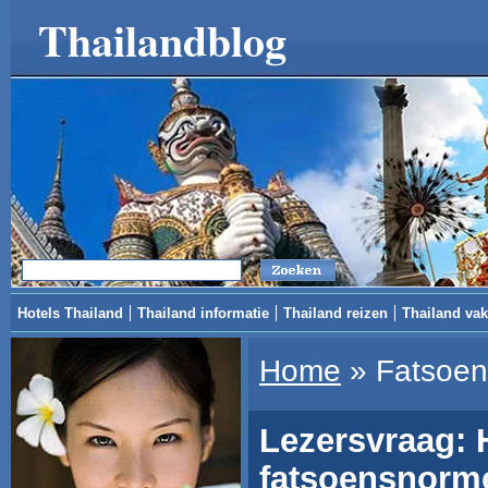
Thailandblog
Hotels Thailand
Thailand informatie
Thailand reizen
Thailand vak
Home
»
Fatsoe
Lezersvraag: 
fatsoensnorm