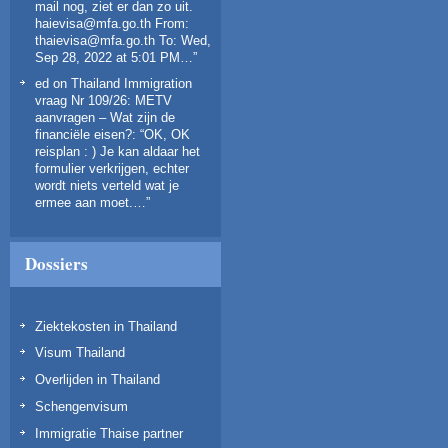
mail nog, ziet er dan zo uit.
haievisa@mfa.go.th From:
thaievisa@mfa.go.th To: Wed,
Sep 28, 2022 at 5:01 PM…
”
ed
on
Thailand Immigration
vraag Nr 109/26: METV
aanvragen – Wat zijn de
financiële eisen?
: “
OK, OK
reisplan : ) Je kan aldaar het
formulier verkrijgen, echter
wordt niets verteld wat je
ermee aan moet.…
”
Dossiers
Ziektekosten in Thailand
Visum Thailand
Overlijden in Thailand
Schengenvisum
Immigratie Thaise partner