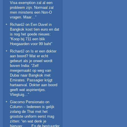
Visa exemption zal al een
probleem zijn. Normaal zal
men minstens een Non-O
vragen. Maar…
”
RichardJ
on
Een Duvel in
Bangkok kost tien euro en dat
is nog het goede nieuws
:
“
Koop bij 711 een blik
Hoegaarden voor 99 baht
”
RichardJ
on
Is er een dokter
aan boord? Wat er echt
gebeurt als je onwel wordt
boven India
: “
Zelf
meegemaakt op weg van
Dubai naar Bangkok met
Emirates. Passagier krijgt
hartaanval. Dokter aan boord
geeft wat aspirientjes.
Vliegtuig…
”
Giacomo Pensionato
on
Column – Iedereen is gelijk
zolang de Thai met het
grootste uniform eerst mag
zitten
: “
en wat denk je
hiervan: ……En de bestuurder