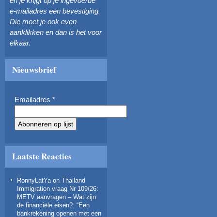
en je krijgt op je ingevoerde
e-mailadres een bevestiging.
Die moet je ook even
aanklikken en dan is het voor
elkaar.
Nieuwsbrief
Emailadres
*
Laatste Reacties
RonnyLatYa
on
Thailand
Immigration vraag Nr 109/26:
METV aanvragen – Wat zijn
de financiële eisen?
: “
Een
bankrekening openen met een