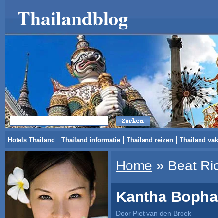
Thailandblog
Hotels Thailand
Thailand informatie
Thailand reizen
Thailand vak
Home
»
Beat Ri
Kantha Bopha 
Door Piet van den Broek