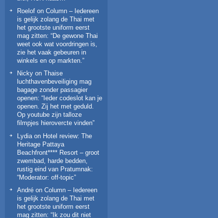
Roelof
on
Column – Iedereen
is gelijk zolang de Thai met
het grootste uniform eerst
mag zitten
: “
De gewone Thai
weet ook wat voordringen is,
zie het vaak gebeuren in
winkels en op markten.
”
Nicky
on
Thaise
luchthavenbeveiliging mag
bagage zonder passagier
openen
: “
Ieder codeslot kan je
openen. Zij het met geduld.
Op youtube zijn talloze
filmpjes hierovercte vinden
”
Lydia
on
Hotel review: The
Heritage Pattaya
Beachfront**** Resort – groot
zwembad, harde bedden,
rustig eind van Pratumnak
:
“
Moderator: off-topic
”
André
on
Column – Iedereen
is gelijk zolang de Thai met
het grootste uniform eerst
mag zitten
: “
Ik zou dit niet