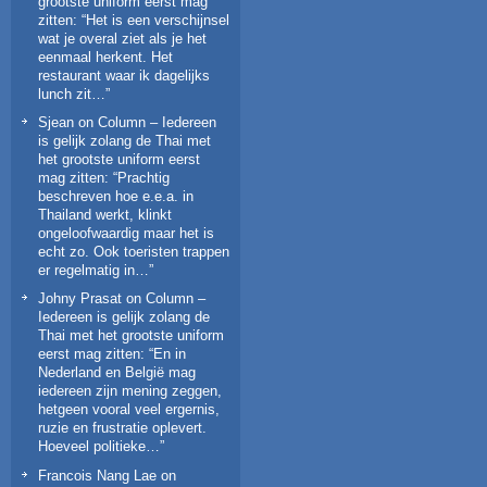
grootste uniform eerst mag
zitten
: “
Het is een verschijnsel
wat je overal ziet als je het
eenmaal herkent. Het
restaurant waar ik dagelijks
lunch zit…
”
Sjean
on
Column – Iedereen
is gelijk zolang de Thai met
het grootste uniform eerst
mag zitten
: “
Prachtig
beschreven hoe e.e.a. in
Thailand werkt, klinkt
ongeloofwaardig maar het is
echt zo. Ook toeristen trappen
er regelmatig in…
”
Johny Prasat
on
Column –
Iedereen is gelijk zolang de
Thai met het grootste uniform
eerst mag zitten
: “
En in
Nederland en België mag
iedereen zijn mening zeggen,
hetgeen vooral veel ergernis,
ruzie en frustratie oplevert.
Hoeveel politieke…
”
Francois Nang Lae
on