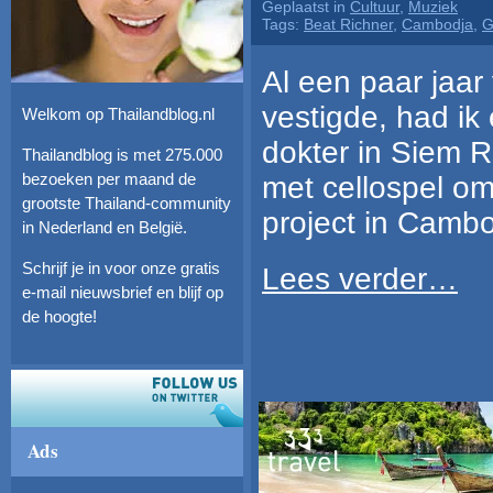
Geplaatst in
Cultuur
,
Muziek
Tags:
Beat Richner
,
Cambodja
,
G
Al een paar jaar
vestigde, had ik
Welkom op Thailandblog.nl
dokter in Siem 
Thailandblog is met 275.000
bezoeken per maand de
met cellospel om
grootste Thailand-community
project in Cambo
in Nederland en België.
Schrijf je in voor onze gratis
Lees verder…
e-mail nieuwsbrief en blijf op
de hoogte!
Ads