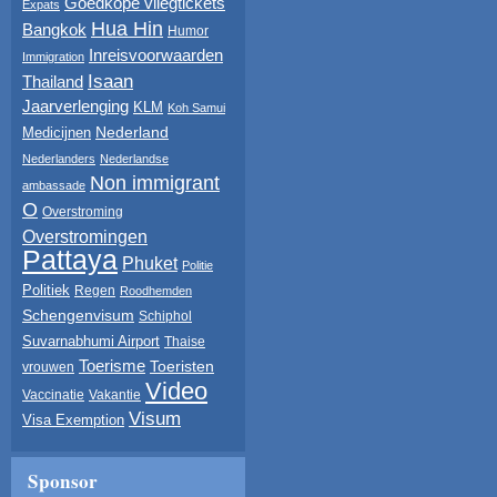
Goedkope vliegtickets
Expats
Hua Hin
Bangkok
Humor
Inreisvoorwaarden
Immigration
Isaan
Thailand
Jaarverlenging
KLM
Koh Samui
Nederland
Medicijnen
Nederlanders
Nederlandse
Non immigrant
ambassade
O
Overstroming
Overstromingen
Pattaya
Phuket
Politie
Politiek
Regen
Roodhemden
Schengenvisum
Schiphol
Suvarnabhumi Airport
Thaise
Toerisme
Toeristen
vrouwen
Video
Vaccinatie
Vakantie
Visum
Visa Exemption
Sponsor