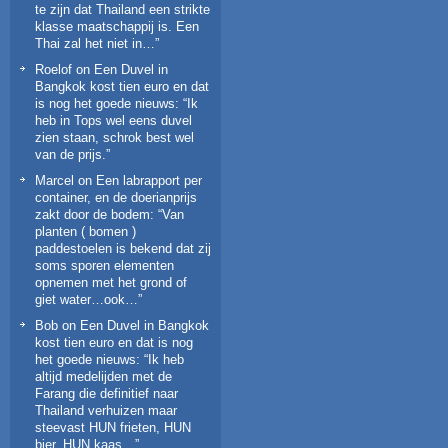
te zijn dat Thailand een strikte
klasse maatschappij is. Een
Thai zal het niet in…
”
Roelof
on
Een Duvel in
Bangkok kost tien euro en dat
is nog het goede nieuws
: “
Ik
heb in Tops wel eens duvel
zien staan, schrok best wel
van de prijs.
”
Marcel
on
Een labrapport per
container, en de doerianprijs
zakt door de bodem
: “
Van
planten ( bomen )
paddestoelen is bekend dat zij
soms sporen elementen
opnemen met het grond of
giet water…ook…
”
Bob
on
Een Duvel in Bangkok
kost tien euro en dat is nog
het goede nieuws
: “
Ik heb
altijd medelijden met de
Farang die definitief naar
Thailand verhuizen maar
steevast HUN frieten, HUN
bier, HUN kaas…
”