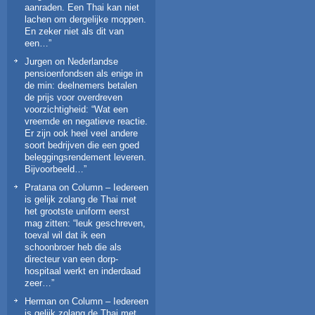
aanraden. Een Thai kan niet
lachen om dergelijke moppen.
En zeker niet als dit van
een…
”
Jurgen
on
Nederlandse
pensioenfondsen als enige in
de min: deelnemers betalen
de prijs voor overdreven
voorzichtigheid
: “
Wat een
vreemde en negatieve reactie.
Er zijn ook heel veel andere
soort bedrijven die een goed
beleggingsrendement leveren.
Bijvoorbeeld…
”
Pratana
on
Column – Iedereen
is gelijk zolang de Thai met
het grootste uniform eerst
mag zitten
: “
leuk geschreven,
toeval wil dat ik een
schoonbroer heb die als
directeur van een dorp-
hospitaal werkt en inderdaad
zeer…
”
Herman
on
Column – Iedereen
is gelijk zolang de Thai met