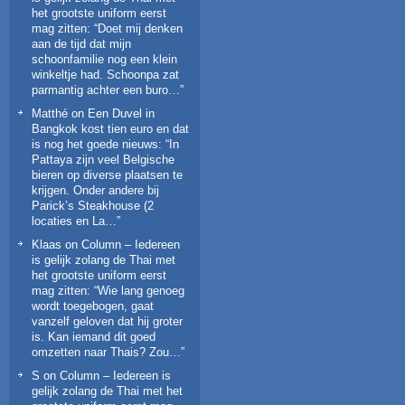
het grootste uniform eerst
mag zitten
: “
Doet mij denken
aan de tijd dat mijn
schoonfamilie nog een klein
winkeltje had. Schoonpa zat
parmantig achter een buro…
”
Matthé
on
Een Duvel in
Bangkok kost tien euro en dat
is nog het goede nieuws
: “
In
Pattaya zijn veel Belgische
bieren op diverse plaatsen te
krijgen. Onder andere bij
Parick’s Steakhouse (2
locaties en La…
”
Klaas
on
Column – Iedereen
is gelijk zolang de Thai met
het grootste uniform eerst
mag zitten
: “
Wie lang genoeg
wordt toegebogen, gaat
vanzelf geloven dat hij groter
is. Kan iemand dit goed
omzetten naar Thais? Zou…
”
S
on
Column – Iedereen is
gelijk zolang de Thai met het