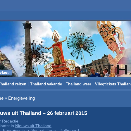
Thailand reizen
Thailand vakantie
Thailand weer
Vliegtickets Thaila
me
»
Energieveiling
uws uit Thailand – 26 februari 2015
 Redactie
aatst in
Nieuws uit Thailand
s:
Energieveiling
,
Senaat
,
Tonijn
,
Zelfmoord