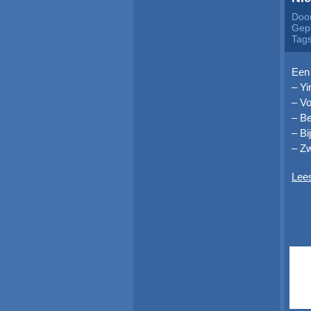
Door
Gepl
Tag
Een 
– Yi
– V
– Be
– B
– Zw
Lee