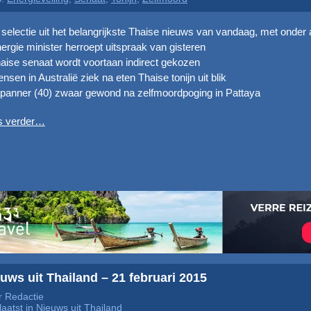
selectie uit het belangrijkste Thaise nieuws van vandaag, met onder 
ergie minister herroept uitspraak van gisteren
aise senaat wordt voortaan indirect gekozen
nsen in Australië ziek na eten Thaise tonijn uit blik
panner (40) zwaar gewond na zelfmoordpoging in Pattaya
s verder…
uws uit Thailand – 21 februari 2015
 Redactie
aatst in
Nieuws uit Thailand