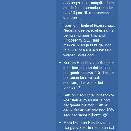
ontvanger moet aangifte doen
als de NLse schenker minder
dan 10 jaar NL metterwoon
verlaten…
”
Koen
on
Thailand lezersvraag:
Nederlandse bankrekening na
verhuizing naar Thailand
:
“
Probeer WISE. Heel
makkelijk en je kunt gewoon
in nl via locale IBAN betaald
worden. Wise.com
”
Bert
on
Een Duvel in Bangkok
kost tien euro en dat is nog
het goede nieuws
: “
De Thai in
het buitenland wil ook
somtam, dus wat is het
verschil ?
”
Bert
on
Een Duvel in Bangkok
kost tien euro en dat is nog
het goede nieuws
: “
Heb je
geluk dat er niet ook nog 10%
servicecharge bijkomt. 🙂
”
Marc Dalle
on
Een Duvel in
Bangkok kost tien euro en dat