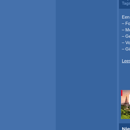
Tag
Een 
– Fo
– Mo
– G
– Vo
– Gi
Lee
Nie