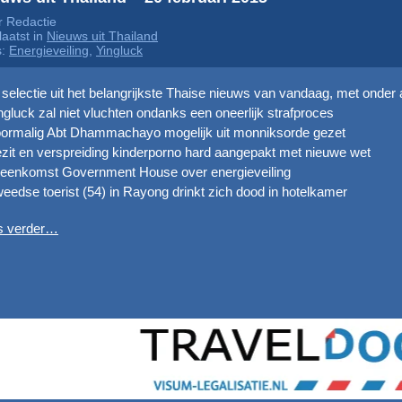
 Redactie
aatst in
Nieuws uit Thailand
s:
Energieveiling
,
Yingluck
selectie uit het belangrijkste Thaise nieuws van vandaag, met onder 
ngluck zal niet vluchten ondanks een oneerlijk strafproces
oormalig Abt Dhammachayo mogelijk uit monniksorde gezet
zit en verspreiding kinderporno hard aangepakt met nieuwe wet
ijeenkomst Government House over energieveiling
eedse toerist (54) in Rayong drinkt zich dood in hotelkamer
s verder…