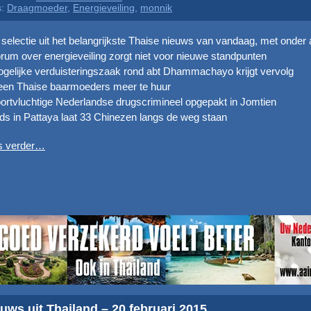
s:
Draagmoeder
,
Energieveiling
,
monnik
selectie uit het belangrijkste Thaise nieuws van vandaag, met onder 
rum over energieveiling zorgt niet voor nieuwe standpunten
gelijke verduisteringszaak rond abt Dhammachayo krijgt vervolg
een Thaise baarmoeders meer te huur
ortvluchtige Nederlandse drugscrimineel opgepakt in Jomtien
ds in Pattaya laat 33 Chinezen langs de weg staan
s verder…
uws uit Thailand – 20 februari 2015