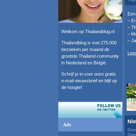
Een 
– En
– Th
Welkom op Thailandblog.nl
– Me
– Ja
Thailandblog is met 275.000
bezoeken per maand de
Lee
grootste Thailand-community
in Nederland en België.
Schrijf je in voor onze gratis
e-mail nieuwsbrief en blijf op
de hoogte!
Nie
Ads
Door
Gepl