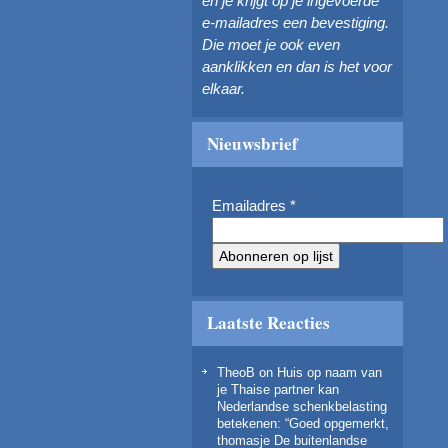
en je krijgt op je ingevoerde
e-mailadres een bevestiging.
Die moet je ook even
aanklikken en dan is het voor
elkaar.
Nieuwsbrief
Emailadres
*
Laatste Reacties
TheoB
on
Huis op naam van
je Thaise partner kan
Nederlandse schenkbelasting
betekenen
: “
Goed opgemerkt,
thomasje De buitenlandse